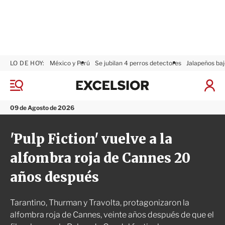
LO DE HOY:
México y Perú
Se jubilan 4 perros detectores
Jalapeños baj
E
x
M
I
c
e
n
n
e
i
09 de Agosto de 2026
ú
l
c
s
i
'Pulp Fiction' vuelve a la
i
a
o
r
alfombra roja de Cannes 20
r
S
e
años después
s
i
ó
Tarantino, Thurman y Travolta, protagonizaron la
n
alfombra roja de Cannes, veinte años después de que el