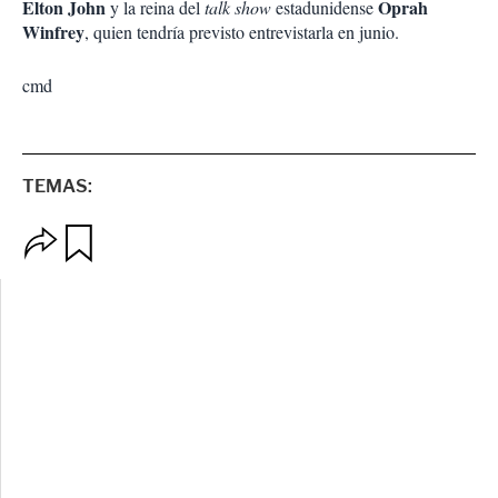
Elton John
Oprah
y la reina del
talk show
estadunidense
Winfrey
, quien tendría previsto entrevistarla en junio.
cmd
TEMAS:
O
G
p
u
c
a
i
r
o
d
n
a
e
r
s
d