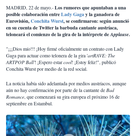
Los rumores que apuntaban a una
MADRID, 22 de mayo.-
posible colaboración entre
Lady Gaga
y la ganadora de
Eurovisión,
Conchita Wurst
, se confirmaron: según anunció
en su cuenta de Twitter la barbuda cantante austríaca,
teloneará el comienzo de la gira de la intérprete de
.
Applause
"¡¡¡Dios mío!!! ¡Hoy firmé oficialmente un contrato con Lady
Gaga para actuar como telonera de la gira '
artRAVE: The
ARTPOP Ball'
! ¡Espero estar
cool
! ¡Estoy feliz!", publicó
Conchita Wurst por medio de la red social.
La noticia había sido adelantada por medios austríacos, aunque
aún no hay confirmación por parte de la cantante de
Bad
Romance
, que comenzará su gira europea el próximo 16 de
septiembre en Estambul.