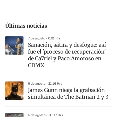
e
c
o
Últimas noticias
m
p
7 de agosto - 0:01 Hrs
a
Sanación, sátira y desfogue: así
r
fue el 'proceso de recuperación'
t
de Ca7riel y Paco Amoroso en
i
CDMX
r
6 de agosto - 21:16 Hrs
James Gunn niega la grabación
simultánea de The Batman 2 y 3
6 de agosto - 20:37 Hrs