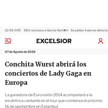
LO DE HOY:
DEA reconoce a García Harfuch
Se jubilan 4 perros detecto
E
x
M
I
c
e
n
n
e
i
07 de Agosto de 2026
ú
l
c
s
i
Conchita Wurst abrirá los
i
a
o
r
conciertos de Lady Gaga en
r
S
e
Europa
s
i
ó
La ganadora de Eurovisión 2014 acompañará a la
n
excéntrica cantante en el tour que comienza el próximo
16 de septiembre en Estambul