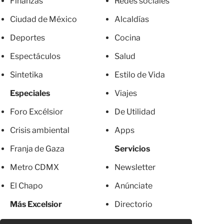
Finanzas
Redes sociales
Ciudad de México
Alcaldías
Deportes
Cocina
Espectáculos
Salud
Sintetika
Estilo de Vida
Especiales
Viajes
Foro Excélsior
De Utilidad
Crisis ambiental
Apps
Franja de Gaza
Servicios
Metro CDMX
Newsletter
El Chapo
Anúnciate
Más Excelsior
Directorio
Mujeres
Suscripciones