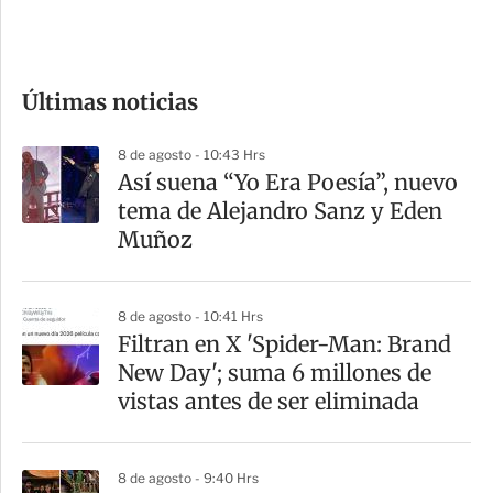
e
c
o
Últimas noticias
m
p
8 de agosto - 10:43 Hrs
a
Así suena “Yo Era Poesía”, nuevo
r
tema de Alejandro Sanz y Eden
t
Muñoz
i
r
8 de agosto - 10:41 Hrs
Filtran en X 'Spider-Man: Brand
New Day'; suma 6 millones de
vistas antes de ser eliminada
8 de agosto - 9:40 Hrs