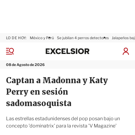
LO DE HOY:
México y Perú
Se jubilan 4 perros detectores
Jalapeños baj
E
x
M
I
c
e
n
n
e
i
08 de Agosto de 2026
ú
l
c
s
i
Captan a Madonna y Katy
i
a
o
r
Perry en sesión
r
S
e
sadomasoquista
s
i
ó
Las estrellas estadunidenses del pop posan bajo un
n
concepto 'dominatrix' para la revista 'V Magazine'