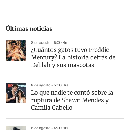
e
c
o
Últimas noticias
m
p
8 de agosto - 6:00 Hrs
a
¿Cuántos gatos tuvo Freddie
r
Mercury? La historia detrás de
t
Delilah y sus mascotas
i
r
8 de agosto - 6:00 Hrs
Lo que nadie te contó sobre la
ruptura de Shawn Mendes y
Camila Cabello
8 de agosto - 4:00 Hrs