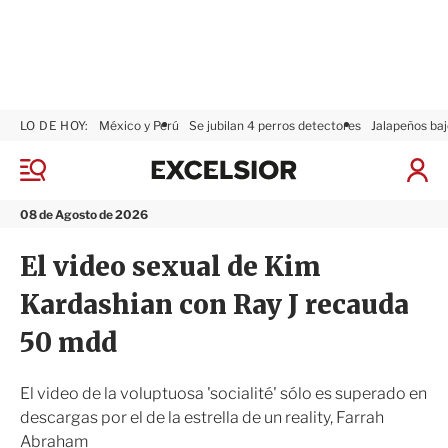
LO DE HOY:
México y Perú
Se jubilan 4 perros detectores
Jalapeños baj
E
x
M
I
c
e
n
n
e
i
08 de Agosto de 2026
ú
l
c
s
i
El video sexual de Kim
i
a
o
r
Kardashian con Ray J recauda
r
S
e
50 mdd
s
i
ó
El video de la voluptuosa 'socialité' sólo es superado en
n
descargas por el de la estrella de un reality, Farrah
Abraham