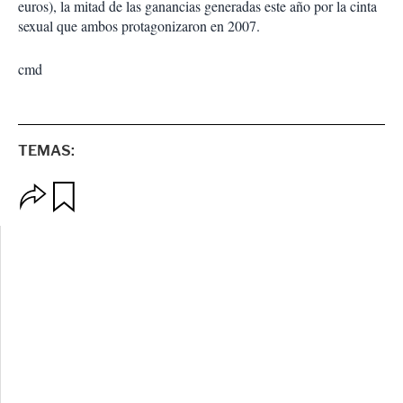
euros), la mitad de las ganancias generadas este año por la cinta
sexual que ambos protagonizaron en 2007.
cmd
TEMAS:
O
G
p
u
c
a
i
r
o
d
n
a
e
r
s
d