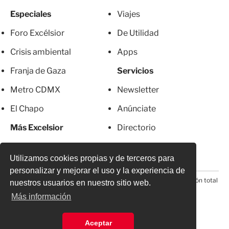
Especiales
Viajes
Foro Excélsior
De Utilidad
Crisis ambiental
Apps
Franja de Gaza
Servicios
Metro CDMX
Newsletter
El Chapo
Anúnciate
Más Excelsior
Directorio
Mujeres
Suscripciones
Utilizamos cookies propias y de terceros para
personalizar y mejorar el uso y la experiencia de
© 2026 Todos los derechos reservados. Prohibida la reproducción total
nuestros usuarios en nuestro sitio web.
o parcial, incluyendo cualquier medio electrónico*
Más información
Aceptar