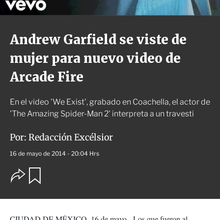
Andrew Garfield se viste de
mujer para nuevo video de
Arcade Fire
En el video 'We Exist', grabado en Coachella, el actor de
'The Amazing Spider-Man 2' interpreta a un travesti
Por:
Redacción Excélsior
16 de mayo de 2014 - 20:04 Hrs
O
G
u
p
a
c
r
i
d
o
a
CIUDAD DE MÉXICO, 16 de mayo.- Los que fueron al
n