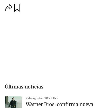
O
G
p
u
c
a
i
r
o
d
n
a
e
r
s
d
e
c
o
Últimas noticias
m
p
7 de agosto - 20:29 Hrs
a
Warner Bros. confirma nueva
r