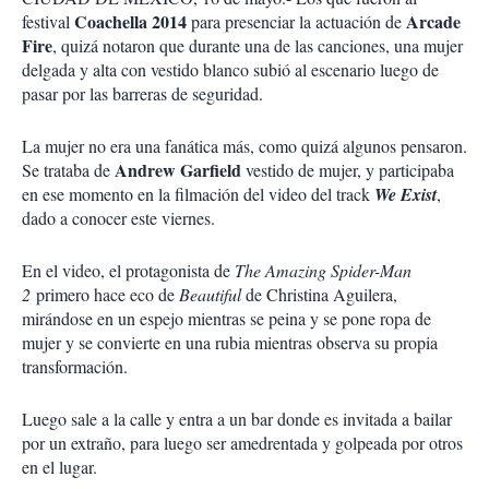
r
e
Coachella 2014
Arcade
festival
para presenciar la actuación de
s
Fire
, quizá notaron que durante una de las canciones, una mujer
d
delgada y alta con vestido blanco subió al escenario luego de
e
pasar por las barreras de seguridad.
c
o
m
La mujer no era una fanática más, como quizá algunos pensaron.
p
Andrew Garfield
Se trataba de
vestido de mujer, y participaba
a
en ese momento en la filmación del video del track
We Exist
,
r
dado a conocer este viernes.
t
i
r
En el video, el protagonista de
The Amazing Spider-Man
2
primero hace eco de
Beautiful
de Christina Aguilera,
mirándose en un espejo mientras se peina y se pone ropa de
mujer y se convierte en una rubia mientras observa su propia
transformación.
Luego sale a la calle y entra a un bar donde es invitada a bailar
por un extraño, para luego ser amedrentada y golpeada por otros
en el lugar.