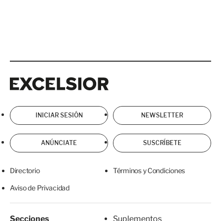
Excelsior
Excelsior
INICIAR SESIÓN
NEWSLETTER
ANÚNCIATE
SUSCRÍBETE
Directorio
Términos y Condiciones
Aviso de Privacidad
Secciones
Suplementos