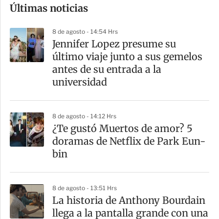
Últimas noticias
m
p
8 de agosto - 14:54 Hrs
a
Jennifer Lopez presume su
r
último viaje junto a sus gemelos
t
antes de su entrada a la
i
universidad
r
8 de agosto - 14:12 Hrs
¿Te gustó Muertos de amor? 5
doramas de Netflix de Park Eun-
bin
8 de agosto - 13:51 Hrs
La historia de Anthony Bourdain
llega a la pantalla grande con una