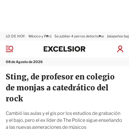
LO DE HOY:
México y Perú
Se jubilan 4 perros detectores
Jalapeños baj
E
x
M
I
c
e
n
n
e
i
08 de Agosto de 2026
ú
l
c
s
i
Sting, de profesor en colegio
i
a
o
r
de monjas a catedrático del
r
S
e
rock
s
i
ó
Cambió las aulas y el gis por los estudios de grabación
n
y el bajo, pero el ex líder de The Police sigue enseñando
a las nuevas generaciones de músicos