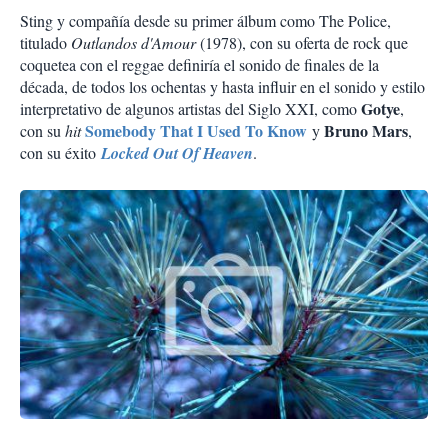
Sting y compañía desde su primer álbum como The Police,
titulado
Outlandos d'Amour
(1978), con su oferta de rock que
coquetea con el reggae definiría el sonido de finales de la
década, de todos los ochentas y hasta influir en el sonido y estilo
Gotye
interpretativo de algunos artistas del Siglo XXI, como
,
Somebody That I Used To Know
Bruno Mars
con su
hit
y
,
con su éxito
Locked Out Of Heaven
.