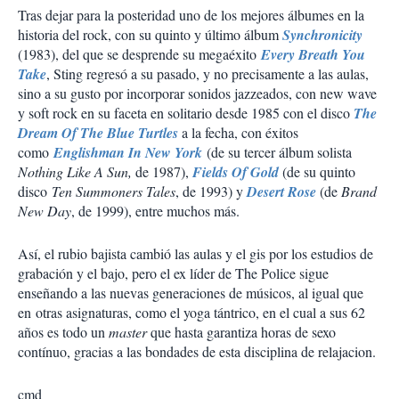
Tras dejar para la posteridad uno de los mejores álbumes en la
historia del rock, con su quinto y último álbum
Synchronicity
(1983), del que se desprende su megaéxito
Every Breath You
Take
, Sting regresó a su pasado, y no precisamente a las aulas,
sino a su gusto por incorporar sonidos jazzeados, con new wave
y soft rock en su faceta en solitario desde 1985 con el disco
The
Dream Of The Blue Turtles
a la fecha, con éxitos
como
Englishman In New York
(de su tercer álbum solista
Nothing Like A Sun,
de 1987),
Fields Of Gold
(de su quinto
disco
Ten Summoners Tales
, de 1993) y
Desert Rose
(de
Brand
New Day
, de 1999), entre muchos más.
Así, el rubio bajista c
ambió las aulas y el gis por los estudios de
grabación y el bajo, pero el ex líder de The Police sigue
enseñando a las nuevas generaciones de músicos, al igual que
en
otras asignaturas, como el yoga tántrico, en el cual a sus 62
años es todo un
master
que hasta garantiza horas de sexo
contínuo, gracias a las bondades de esta disciplina de relajacion.
cmd