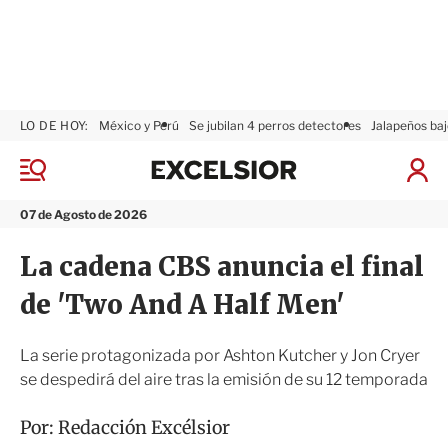
LO DE HOY:
México y Perú
Se jubilan 4 perros detectores
Jalapeños baj
E
x
M
I
c
e
n
n
e
i
07 de Agosto de 2026
ú
l
c
s
i
La cadena CBS anuncia el final
i
a
o
r
de 'Two And A Half Men'
r
S
e
s
La serie protagonizada por Ashton Kutcher y Jon Cryer
i
se despedirá del aire tras la emisión de su 12 temporada
ó
n
Por:
Redacción Excélsior