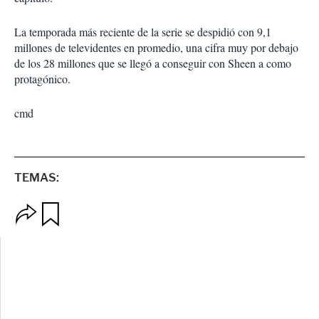
La temporada más reciente de la serie se despidió con 9,1
millones de televidentes en promedio, una cifra muy por debajo
de los 28 millones que se llegó a conseguir con Sheen a como
protagónico.
cmd
TEMAS:
O
G
p
u
c
a
i
r
o
d
n
a