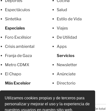
Deportes
Cocina
Espectáculos
Salud
Sintetika
Estilo de Vida
Especiales
Viajes
Foro Excélsior
De Utilidad
Crisis ambiental
Apps
Franja de Gaza
Servicios
Metro CDMX
Newsletter
El Chapo
Anúnciate
Más Excelsior
Directorio
Mujeres
Suscripciones
Utilizamos cookies propias y de terceros para
personalizar y mejorar el uso y la experiencia de
© 2026 Todos los derechos reservados. Prohibida la reproducción total
nuestros usuarios en nuestro sitio web.