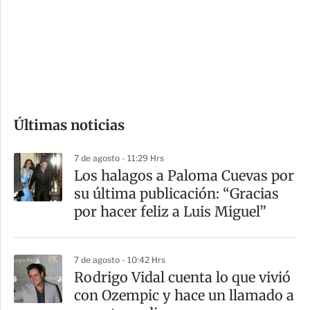
e
r
s
d
e
c
o
Últimas noticias
m
p
7 de agosto - 11:29 Hrs
a
Los halagos a Paloma Cuevas por
r
su última publicación: “Gracias
t
por hacer feliz a Luis Miguel”
i
r
7 de agosto - 10:42 Hrs
Rodrigo Vidal cuenta lo que vivió
con Ozempic y hace un llamado a