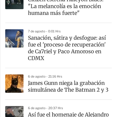
r
"La melancolía es la emoción
t
humana más fuerte"
i
r
7 de agosto - 0:01 Hrs
Sanación, sátira y desfogue: así
fue el 'proceso de recuperación'
de Ca7riel y Paco Amoroso en
CDMX
6 de agosto - 21:16 Hrs
James Gunn niega la grabación
simultánea de The Batman 2 y 3
6 de agosto - 20:37 Hrs
Así fue el homenaje de Alejandro