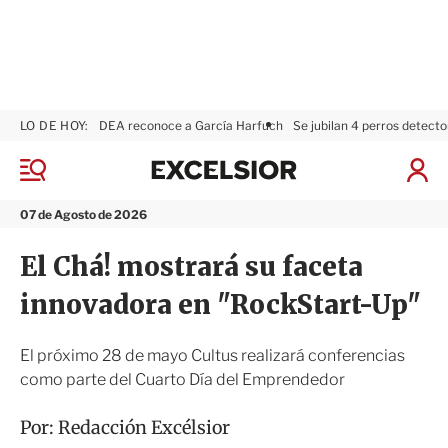
LO DE HOY:
DEA reconoce a García Harfuch
Se jubilan 4 perros detecto
E
x
M
I
c
e
n
n
e
i
07 de Agosto de 2026
ú
l
c
s
i
El Chá! mostrará su faceta
i
a
o
r
innovadora en "RockStart-Up"
r
S
e
s
El próximo 28 de mayo Cultus realizará conferencias
i
como parte del Cuarto Día del Emprendedor
ó
n
Por:
Redacción Excélsior