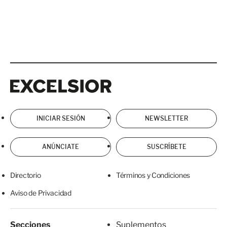
Excelsior
Excelsior
INICIAR SESIÓN
NEWSLETTER
ANÚNCIATE
SUSCRÍBETE
Directorio
Términos y Condiciones
Aviso de Privacidad
Secciones
Suplementos