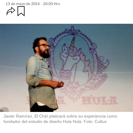
13 de mayo de 2014 - 20:00 Hrs
O
G
u
p
a
c
r
i
d
o
a
n
r
e
s
d
e
c
o
m
p
a
r
t
i
r
Javier Ramírez, El Chá! platicará sobre su experiencia como
fundador del estudio de diseño Hula Hula. Foto: Cultus