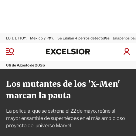
LO DE HOY:
México y Perú
Se jubilan 4 perros detectores
Jalapeños baj
E
x
M
I
c
e
n
n
e
i
08 de Agosto de 2026
ú
l
c
s
i
Los mutantes de los 'X-Men'
i
a
o
r
marcan la pauta
r
S
e
s
La película, que se estrena el 22 de mayo, reúne al
i
ó
mayor ensamble de superhéroes en el más ambicioso
n
proyecto del universo Marvel