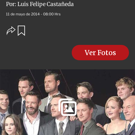
Por:
Luis Felipe Castañeda
11 de mayo de 2014 - 08:00 Hrs
O
G
u
p
a
c
r
i
d
o
Ver Fotos
a
n
r
e
s
d
e
c
o
m
p
a
r
t
i
r