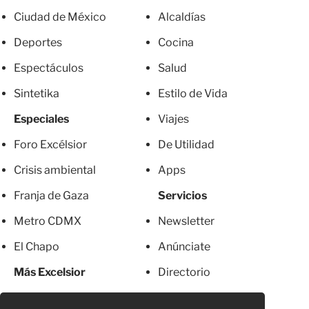
Ciudad de México
Alcaldías
Deportes
Cocina
Espectáculos
Salud
Sintetika
Estilo de Vida
Especiales
Viajes
Foro Excélsior
De Utilidad
Crisis ambiental
Apps
Franja de Gaza
Servicios
Metro CDMX
Newsletter
El Chapo
Anúnciate
Más Excelsior
Directorio
Mujeres
Suscripciones