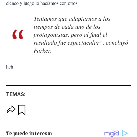
elenco y luego lo hacíamos con otros.
Teníamos que adaptarnos a los
tiempos de cada uno de los
protagonistas, pero al final el
resultado fue espectacular”, concluyó
Parker.
hch
TEMAS:
O
G
p
u
c
a
i
r