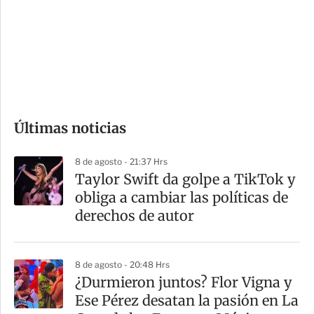
e
r
s
d
e
c
o
Últimas noticias
m
p
8 de agosto - 21:37 Hrs
a
Taylor Swift da golpe a TikTok y
r
obliga a cambiar las políticas de
t
derechos de autor
i
r
8 de agosto - 20:48 Hrs
¿Durmieron juntos? Flor Vigna y
Ese Pérez desatan la pasión en La