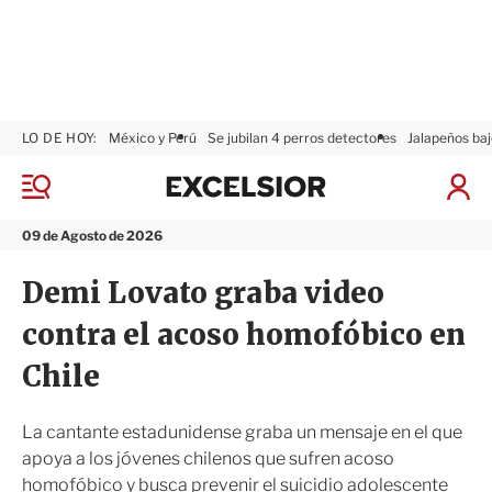
LO DE HOY:
México y Perú
Se jubilan 4 perros detectores
Jalapeños baj
E
x
M
I
c
e
n
n
e
i
09 de Agosto de 2026
ú
l
c
s
i
Demi Lovato graba video
i
a
o
r
contra el acoso homofóbico en
r
S
e
Chile
s
i
ó
La cantante estadunidense graba un mensaje en el que
n
apoya a los jóvenes chilenos que sufren acoso
homofóbico y busca prevenir el suicidio adolescente