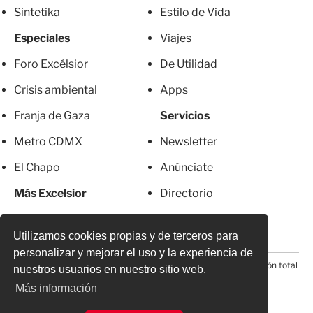
Sintetika
Estilo de Vida
Especiales
Viajes
Foro Excélsior
De Utilidad
Crisis ambiental
Apps
Franja de Gaza
Servicios
Metro CDMX
Newsletter
El Chapo
Anúnciate
Más Excelsior
Directorio
Mujeres
Suscripciones
Utilizamos cookies propias y de terceros para
personalizar y mejorar el uso y la experiencia de
© 2026 Todos los derechos reservados. Prohibida la reproducción total
nuestros usuarios en nuestro sitio web.
o parcial, incluyendo cualquier medio electrónico*
Más información