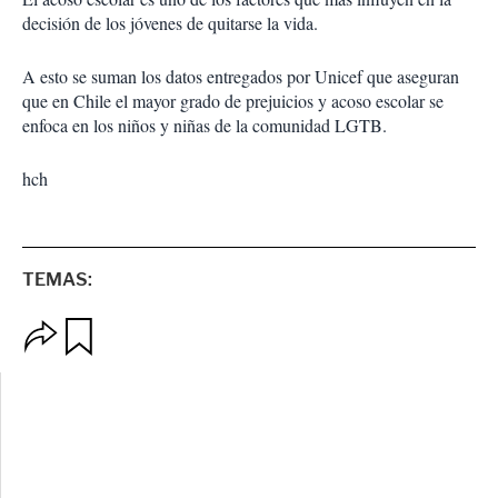
decisión de los jóvenes de quitarse la vida.
A esto se suman los datos entregados por Unicef que aseguran
que en Chile el mayor grado de prejuicios y acoso escolar se
enfoca en los niños y niñas de la comunidad LGTB.
hch
TEMAS:
O
G
p
u
c
a
i
r
o
d
n
a