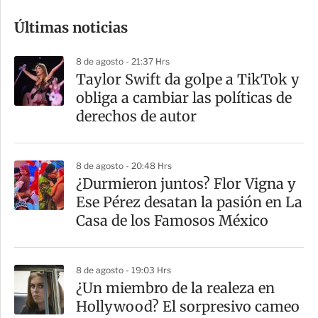
o
Últimas noticias
m
p
8 de agosto - 21:37 Hrs
a
Taylor Swift da golpe a TikTok y
r
obliga a cambiar las políticas de
t
derechos de autor
i
r
8 de agosto - 20:48 Hrs
¿Durmieron juntos? Flor Vigna y
Ese Pérez desatan la pasión en La
Casa de los Famosos México
8 de agosto - 19:03 Hrs
¿Un miembro de la realeza en
Hollywood? El sorpresivo cameo