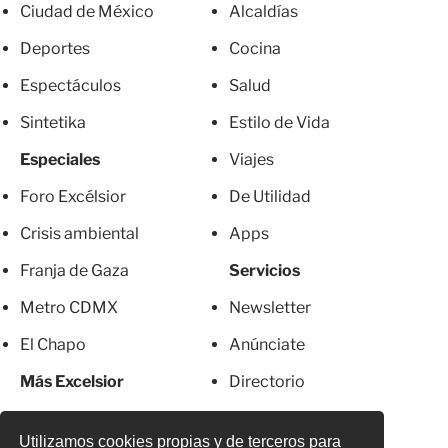
Ciudad de México
Alcaldías
Deportes
Cocina
Espectáculos
Salud
Sintetika
Estilo de Vida
Especiales
Viajes
Foro Excélsior
De Utilidad
Crisis ambiental
Apps
Franja de Gaza
Servicios
Metro CDMX
Newsletter
El Chapo
Anúnciate
Más Excelsior
Directorio
Mujeres
Suscripciones
Utilizamos cookies propias y de terceros para