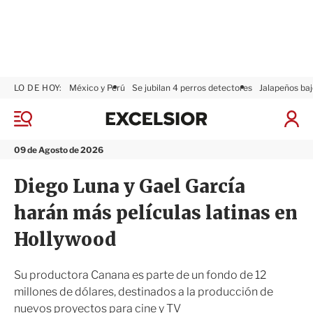
LO DE HOY:
México y Perú
Se jubilan 4 perros detectores
Jalapeños baj
E
x
M
I
c
e
n
n
e
i
09 de Agosto de 2026
ú
l
c
s
i
Diego Luna y Gael García
i
a
o
r
harán más películas latinas en
r
S
e
Hollywood
s
i
ó
Su productora Canana es parte de un fondo de 12
n
millones de dólares, destinados a la producción de
nuevos proyectos para cine y TV