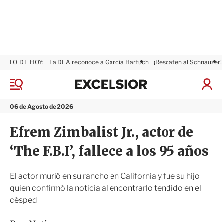
LO DE HOY:
La DEA reconoce a García Harfuch
¡Rescaten al Schnauzer!
E
x
M
I
c
e
n
n
e
i
06 de Agosto de 2026
ú
l
c
s
i
Efrem Zimbalist Jr., actor de
i
a
o
r
‘The F.B.I’, fallece a los 95 años
r
S
e
s
El actor murió en su rancho en California y fue su hijo
i
quien confirmó la noticia al encontrarlo tendido en el
ó
césped
n