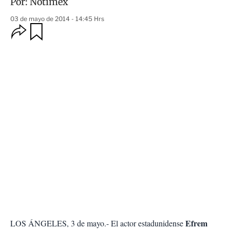
Por:
Notimex
03 de mayo de 2014 - 14:45 Hrs
O
G
u
p
a
c
r
i
d
o
a
n
r
e
s
d
e
c
o
m
p
a
r
t
i
r
Efrem
LOS ÁNGELES, 3 de mayo.- El actor estadunidense