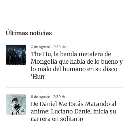
d
e
c
o
Últimas noticias
m
p
6 de agosto - 2:39 Hrs
a
The Hu, la banda metalera de
r
Mongolia que habla de lo bueno y
t
lo malo del humano en su disco
i
'Hun'
r
6 de agosto - 2:30 Hrs
De Daniel Me Estás Matando al
anime: Luciano Daniel inicia su
carrera en solitario