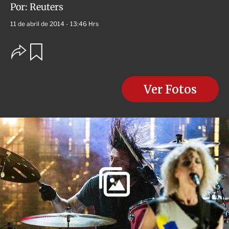
Por:
Reuters
11 de abril de 2014 - 13:46 Hrs
O
G
u
p
a
c
r
i
d
o
Ver Fotos
a
n
r
e
s
d
e
c
o
m
p
a
r
t
i
r