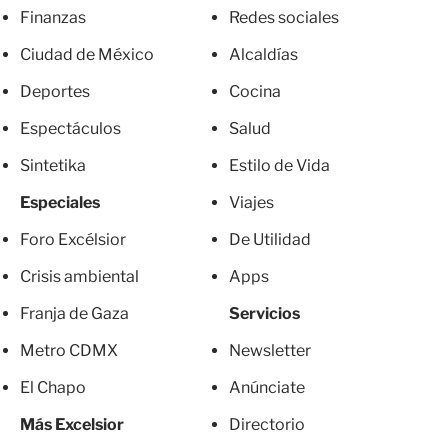
Finanzas
Redes sociales
Ciudad de México
Alcaldías
Deportes
Cocina
Espectáculos
Salud
Sintetika
Estilo de Vida
Especiales
Viajes
Foro Excélsior
De Utilidad
Crisis ambiental
Apps
Franja de Gaza
Servicios
Metro CDMX
Newsletter
El Chapo
Anúnciate
Más Excelsior
Directorio