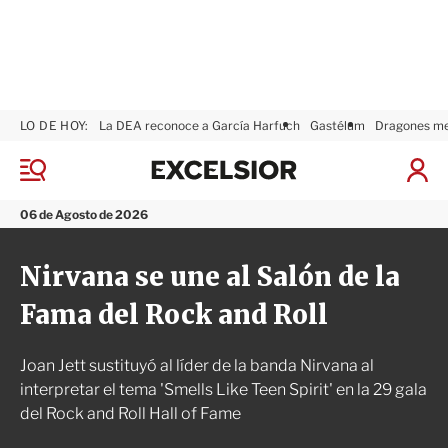
LO DE HOY:
La DEA reconoce a García Harfuch
Gastélum
Dragones m
E
x
M
I
c
e
n
n
e
i
06 de Agosto de 2026
ú
l
c
s
i
Nirvana se une al Salón de la
i
a
o
r
Fama del Rock and Roll
r
S
e
s
Joan Jett sustituyó al líder de la banda Nirvana al
i
ó
interpretar el tema 'Smells Like Teen Spirit' en la 29 gala
n
del Rock and Roll Hall of Fame