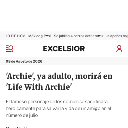
LO DE HOY:
México y Perú
Se jubilan 4 perros detectores
Jalapeños baj
E
x
M
I
c
e
n
n
e
i
08 de Agosto de 2026
ú
l
c
s
i
'Archie', ya adulto, morirá en
i
a
o
r
'Life With Archie'
r
S
e
s
El famoso personaje de los cómics se sacrificará
i
heroicamente para salvar la vida de un amigo en el
ó
número de julio
n