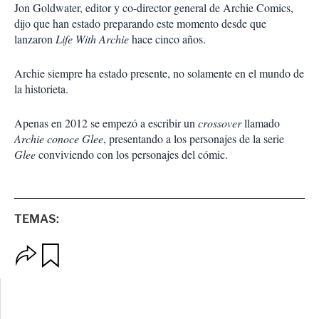
Jon Goldwater, editor y co-director general de Archie Comics,
dijo que han estado preparando este momento desde que
lanzaron
Life With Archie
hace cinco años.
Archie siempre ha estado presente, no solamente en el mundo de
la historieta.
Apenas en 2012 se empezó a escribir un
crossover
llamado
Archie conoce Glee
, presentando a los personajes de la serie
Glee
conviviendo con los personajes del cómic.
TEMAS:
O
G
p
u
c
a
i
r