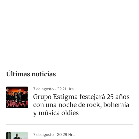
o
d
n
a
e
r
s
d
e
c
o
Últimas noticias
m
p
7 de agosto - 22:21 Hrs
a
Grupo Estigma festejará 25 años
r
con una noche de rock, bohemia
t
y música oldies
i
r
7 de agosto - 20:29 Hrs