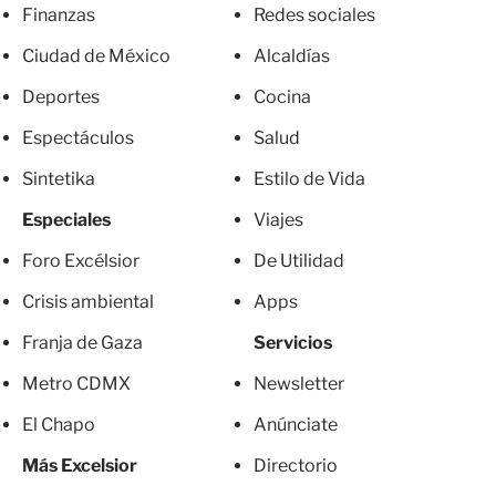
Finanzas
Redes sociales
Ciudad de México
Alcaldías
Deportes
Cocina
Espectáculos
Salud
Sintetika
Estilo de Vida
Especiales
Viajes
Foro Excélsior
De Utilidad
Crisis ambiental
Apps
Franja de Gaza
Servicios
Metro CDMX
Newsletter
El Chapo
Anúnciate
Más Excelsior
Directorio