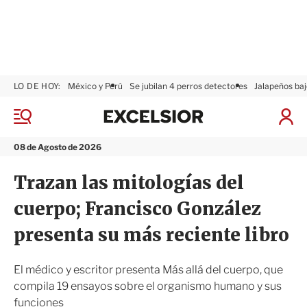
LO DE HOY:
México y Perú
Se jubilan 4 perros detectores
Jalapeños baj
E
x
M
I
c
e
n
n
e
i
08 de Agosto de 2026
ú
l
c
s
i
Trazan las mitologías del
i
a
o
r
cuerpo; Francisco González
r
S
e
presenta su más reciente libro
s
i
ó
El médico y escritor presenta Más allá del cuerpo, que
n
compila 19 ensayos sobre el organismo humano y sus
funciones