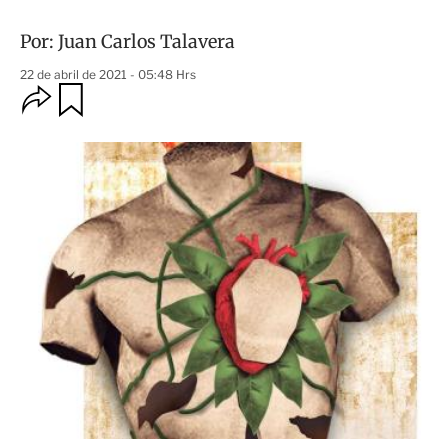
Por:
Juan Carlos Talavera
22 de abril de 2021 - 05:48 Hrs
O
G
u
p
a
c
r
i
d
o
a
n
r
e
s
d
e
c
o
m
p
a
r
t
i
r