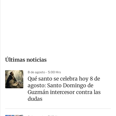
o
d
n
a
e
r
s
d
e
c
o
Últimas noticias
m
p
8 de agosto - 5:00 Hrs
a
Qué santo se celebra hoy 8 de
r
agosto: Santo Domingo de
t
Guzmán intercesor contra las
i
dudas
r