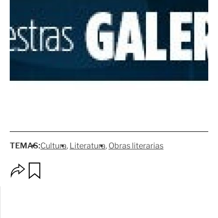
TEMAS:
Cultura
Literatura
Obras literarias
O
G
p
u
c
a
i
r