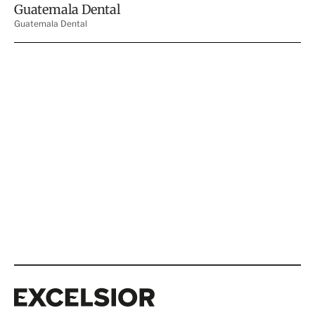
Excelsior
Excelsior