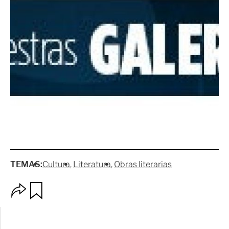
TEMAS:
Cultura
Literatura
Obras literarias
O
G
p
u
c
a