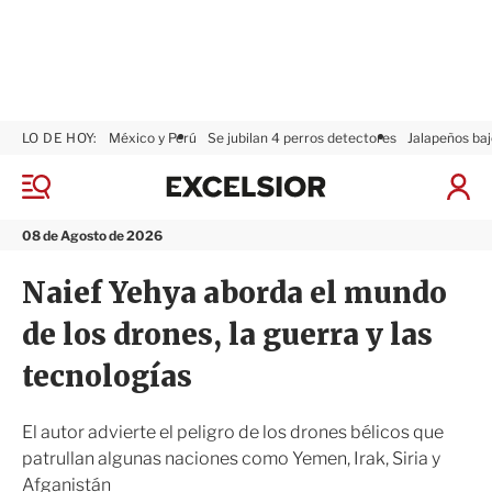
LO DE HOY:
México y Perú
Se jubilan 4 perros detectores
Jalapeños baj
E
x
M
I
c
e
n
n
e
i
08 de Agosto de 2026
ú
l
c
s
i
Naief Yehya aborda el mundo
i
a
o
r
de los drones, la guerra y las
r
S
e
tecnologías
s
i
ó
El autor advierte el peligro de los drones bélicos que
n
patrullan algunas naciones como Yemen, Irak, Siria y
Afganistán