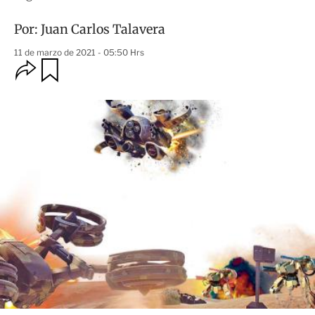
Por:
Juan Carlos Talavera
11 de marzo de 2021 - 05:50 Hrs
O
G
u
p
a
c
r
i
d
o
a
n
r
e
s
d
e
c
o
m
p
a
r
t
i
r