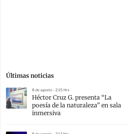
i
r
o
d
n
a
e
r
s
d
e
c
o
Últimas noticias
m
p
8 de agosto - 2:15 Hrs
a
Héctor Cruz G. presenta “La
r
poesía de la naturaleza” en sala
t
inmersiva
i
r
8 de agosto - 2:12 Hrs