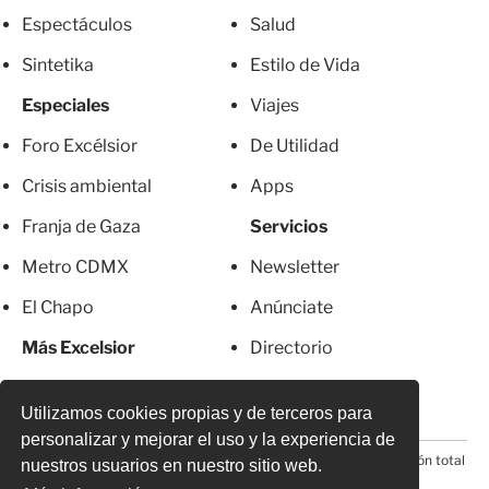
Espectáculos
Salud
Sintetika
Estilo de Vida
Especiales
Viajes
Foro Excélsior
De Utilidad
Crisis ambiental
Apps
Franja de Gaza
Servicios
Metro CDMX
Newsletter
El Chapo
Anúnciate
Más Excelsior
Directorio
Mujeres
Suscripciones
Utilizamos cookies propias y de terceros para
personalizar y mejorar el uso y la experiencia de
© 2026 Todos los derechos reservados. Prohibida la reproducción total
nuestros usuarios en nuestro sitio web.
o parcial, incluyendo cualquier medio electrónico*