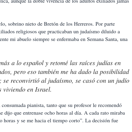
lica, aunque la doble vivencia de los adultos exiliados jamás
elo, sobrino nieto de Bretón de los Herreros. Por parte
xiliados religiosos que practicaban un judaísmo diluido a
amente mi abuelo siempre se enfermaba en Semana Santa, una
ás a lo español y retomé las raíces judías en
ados, pero eso también me ha dado la posibilidad
 se reconvirtió al judaísmo, se casó con un judío
s viviendo en Israel.
a consumada pianista, tanto que su profesor le recomendó
e dijo que entrenase ocho horas al día. A cada rato miraba
o horas y se me hacia el tiempo corto”. La decisión fue