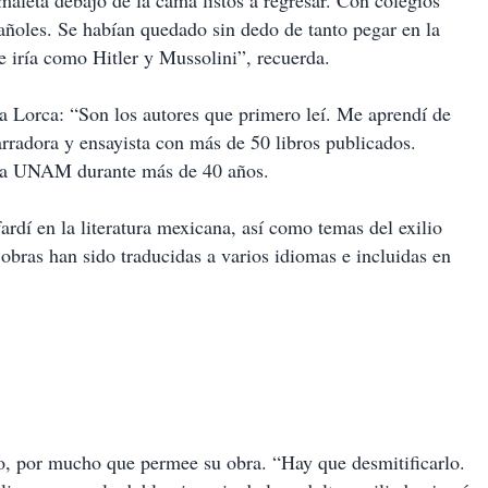
maleta debajo de la cama listos a regresar. Con colegios
añoles. Se habían quedado sin dedo de tanto pegar en la
 iría como Hitler y Mussolini”, recuerda.
ía Lorca: “Son los autores que primero leí. Me aprendí de
narradora y ensayista con más de 50 libros publicados.
e la UNAM durante más de 40 años.
fardí en la literatura mexicana, así como temas del exilio
s obras han sido traducidas a varios idiomas e incluidas en
o, por mucho que permee su obra. “Hay que desmitificarlo.