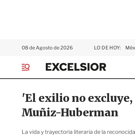
08 de Agosto de 2026
LO DE HOY:
Méxi
E
x
M
c
e
e
n
l
ú
s
'El exilio no excluye
i
o
Muñiz-Huberman
r
La vida y trayectoria literaria de la reconoci