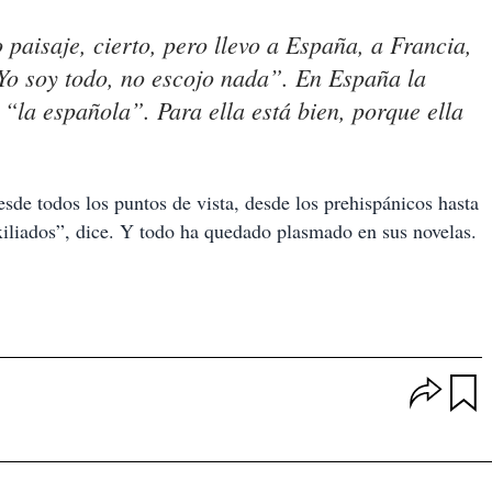
paisaje, cierto, pero llevo a España, a Francia,
Yo soy todo, no escojo nada”. En España la
la española”. Para ella está bien, porque ella
de todos los puntos de vista, desde los prehispánicos hasta
xiliados”, dice. Y todo ha quedado plasmado en sus novelas.
O
p
u
c
a
i
r