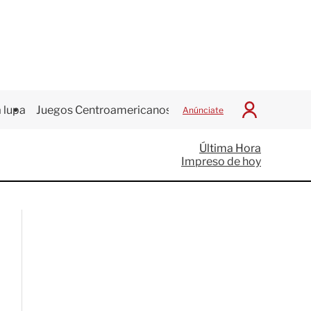
 lupa
Juegos Centroamericanos
Anúnciate
I
n
i
Última Hora
c
Impreso de hoy
i
a
r
S
e
s
i
ó
n