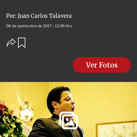
Por:
Juan Carlos Talavera
06 de septiembre de 2017 - 12:06 Hrs
O
G
u
p
a
c
r
i
d
o
Ver Fotos
a
n
r
e
s
d
e
c
o
m
p
a
r
t