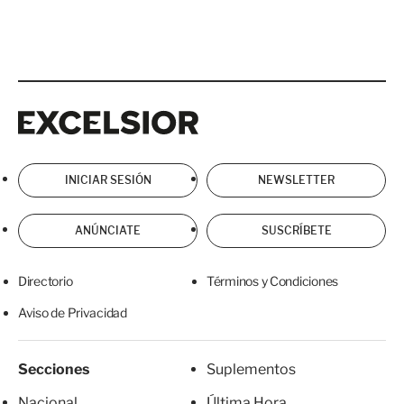
Excelsior
Excelsior
INICIAR SESIÓN
NEWSLETTER
ANÚNCIATE
SUSCRÍBETE
Directorio
Términos y Condiciones
Aviso de Privacidad
Secciones
Suplementos
Nacional
Última Hora