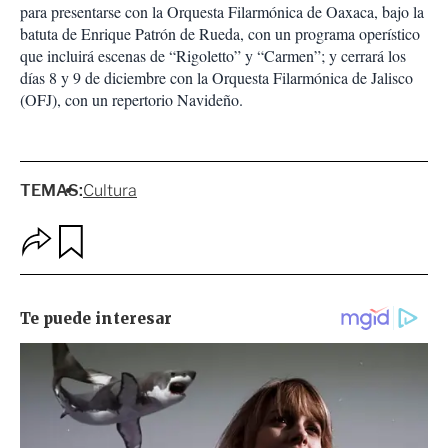
para presentarse con la Orquesta Filarmónica de Oaxaca, bajo la
batuta de Enrique Patrón de Rueda, con un programa operístico
que incluirá escenas de “Rigoletto” y “Carmen”; y cerrará los
días 8 y 9 de diciembre con la Orquesta Filarmónica de Jalisco
(OFJ), con un repertorio Navideño.
TEMAS:
Cultura
O
G
p
u
c
a
i
r
o
d
n
a
e
r
s