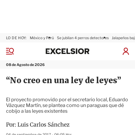
LO DE HOY:
México y Perú
Se jubilan 4 perros detectores
Jalapeños baj
E
x
M
I
c
e
n
n
e
i
08 de Agosto de 2026
ú
l
c
s
i
“No creo en una ley de leyes”
i
a
o
r
r
S
e
El proyecto promovido por el secretario local, Eduardo
s
Vázquez Martín, se plantea como un paraguas que dé
i
cobijo a las leyes existentes
ó
n
Por:
Luis Carlos Sánchez
04 de septiembre de 2017 - 06:05 Hrs