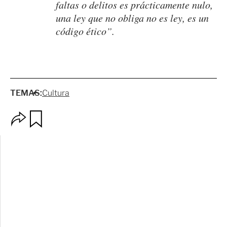
faltas o delitos es prácticamente nulo,
una ley que no obliga no es ley, es un
código ético”.
TEMAS:
Cultura
O
G
p
u
c
a
i
r
o
d
n
a
e
r
s