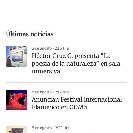
d
e
c
o
Últimas noticias
m
p
8 de agosto - 2:15 Hrs
a
Héctor Cruz G. presenta “La
r
poesía de la naturaleza” en sala
t
inmersiva
i
r
8 de agosto - 2:12 Hrs
Anuncian Festival Internacional
Flamenco en CDMX
8 de agosto - 2:02 Hrs