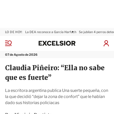
LO DE HOY:
La DEA reconoce a García Harfuch
Se jubilan 4 perros dete
E
x
M
I
c
e
n
n
e
i
07 de Agosto de 2026
ú
l
c
s
i
Claudia Piñeiro: “Ella no sabe
i
a
o
r
que es fuerte”
r
S
e
s
La escritora argentina publica Una suerte pequeña, con
i
la que decidió “dejar la zona de confort” que le habían
ó
dado sus historias policiacas
n