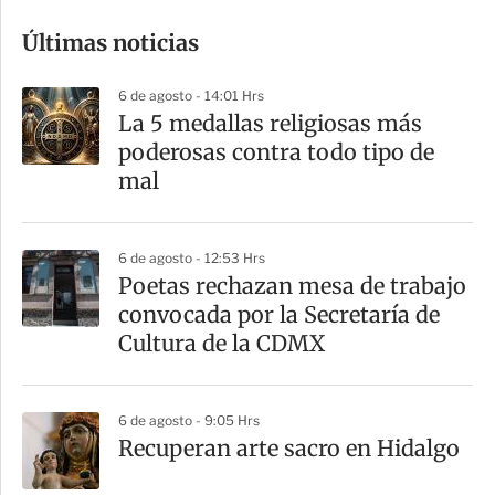
o
Últimas noticias
m
p
6 de agosto - 14:01 Hrs
a
La 5 medallas religiosas más
r
poderosas contra todo tipo de
t
mal
i
r
6 de agosto - 12:53 Hrs
Poetas rechazan mesa de trabajo
convocada por la Secretaría de
Cultura de la CDMX
6 de agosto - 9:05 Hrs
Recuperan arte sacro en Hidalgo