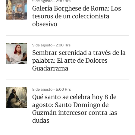
9 de agosto - 2:30 Hrs
a
Galería Borghese de Roma: Los
r
tesoros de un coleccionista
t
obsesivo
i
r
9 de agosto - 2:00 Hrs
Sembrar serenidad a través de la
palabra: El arte de Dolores
Guadarrama
8 de agosto - 5:00 Hrs
Qué santo se celebra hoy 8 de
agosto: Santo Domingo de
Guzmán intercesor contra las
dudas