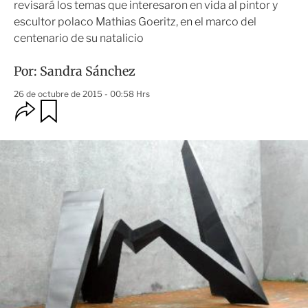
revisará los temas que interesaron en vida al pintor y
escultor polaco Mathias Goeritz, en el marco del
centenario de su natalicio
Por:
Sandra Sánchez
26 de octubre de 2015 - 00:58 Hrs
O
G
u
p
a
c
r
i
d
o
a
n
r
e
s
d
e
c
o
m
p
a
r