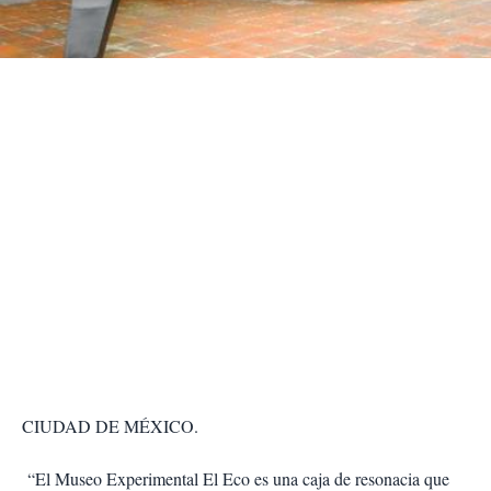
t
i
r
CIUDAD DE MÉXICO.
“El Museo Experimental El Eco es una caja de resonacia que