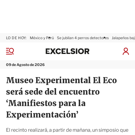
LO DE HOY:
México y Perú
Se jubilan 4 perros detectores
Jalapeños baj
E
x
M
I
c
e
n
n
e
i
09 de Agosto de 2026
ú
l
c
s
i
Museo Experimental El Eco
i
a
o
r
será sede del encuentro
r
S
e
‘Manifiestos para la
s
i
Experimentación’
ó
n
El recinto realizará, a partir de mañana, un simposio que