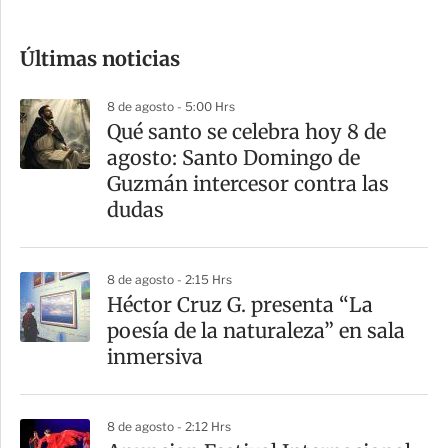
c
o
Últimas noticias
m
p
8 de agosto - 5:00 Hrs
a
Qué santo se celebra hoy 8 de
r
agosto: Santo Domingo de
t
Guzmán intercesor contra las
i
dudas
r
8 de agosto - 2:15 Hrs
Héctor Cruz G. presenta “La
poesía de la naturaleza” en sala
inmersiva
8 de agosto - 2:12 Hrs