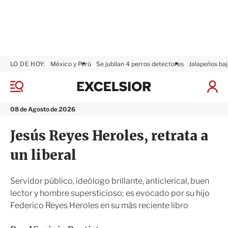
LO DE HOY:
México y Perú
Se jubilan 4 perros detectores
Jalapeños baj
E
x
M
I
c
e
n
n
e
i
08 de Agosto de 2026
ú
l
c
s
i
Jesús Reyes Heroles, retrata a
i
a
o
r
un liberal
r
S
e
s
Servidor público, ideólogo brillante, anticlerical, buen
i
lector y hombre supersticioso; es evocado por su hijo
ó
Federico Reyes Heroles en su más reciente libro
n