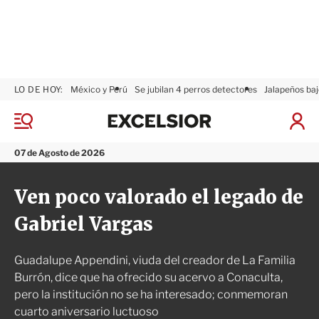
LO DE HOY:
México y Perú
Se jubilan 4 perros detectores
Jalapeños baj
E
x
M
I
c
e
n
n
e
i
07 de Agosto de 2026
ú
l
c
s
i
Ven poco valorado el legado de
i
a
o
r
Gabriel Vargas
r
S
e
s
Guadalupe Appendini, viuda del creador de La Familia
i
ó
Burrón, dice que ha ofrecido su acervo a Conaculta,
n
pero la institución no se ha interesado; conmemoran
cuarto aniversario luctuoso