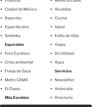
Finanzas
Redes sociales
Ciudad de México
Alcaldías
Deportes
Cocina
Espectáculos
Salud
Sintetika
Estilo de Vida
Especiales
Viajes
Foro Excélsior
De Utilidad
Crisis ambiental
Apps
Franja de Gaza
Servicios
Metro CDMX
Newsletter
El Chapo
Anúnciate
Más Excelsior
Directorio
Mujeres
Suscripciones