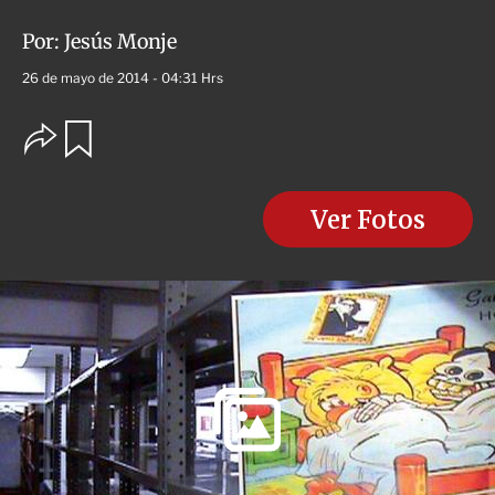
Por:
Jesús Monje
26 de mayo de 2014 - 04:31 Hrs
O
G
u
p
a
c
r
i
d
o
Ver Fotos
a
n
r
e
s
d
e
c
o
m
p
a
r
t
i