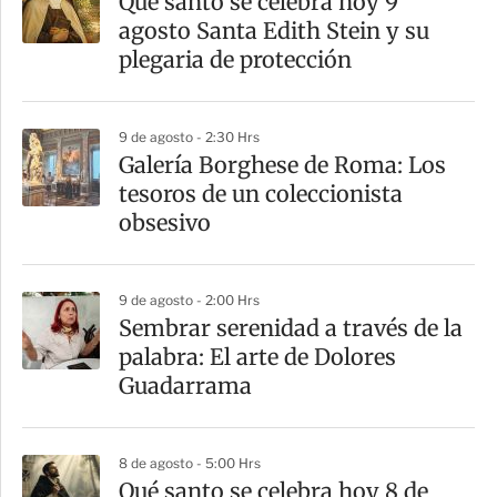
Qué santo se celebra hoy 9
r
agosto Santa Edith Stein y su
t
plegaria de protección
i
r
9 de agosto - 2:30 Hrs
Galería Borghese de Roma: Los
tesoros de un coleccionista
obsesivo
9 de agosto - 2:00 Hrs
Sembrar serenidad a través de la
palabra: El arte de Dolores
Guadarrama
8 de agosto - 5:00 Hrs
Qué santo se celebra hoy 8 de