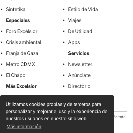
Sintetika
Estilo de Vida
Especiales
Viajes
Foro Excélsior
De Utilidad
Crisis ambiental
Apps
Franja de Gaza
Servicios
Metro CDMX
Newsletter
El Chapo
Anúnciate
Más Excelsior
Directorio
Mujeres
Suscripciones
Utilizamos cookies propias y de terceros para
personalizar y mejorar el uso y la experiencia de
© 2026 Todos los derechos reservados. Prohibida la reproducción total
nuestros usuarios en nuestro sitio web.
o parcial, incluyendo cualquier medio electrónico*
Más información