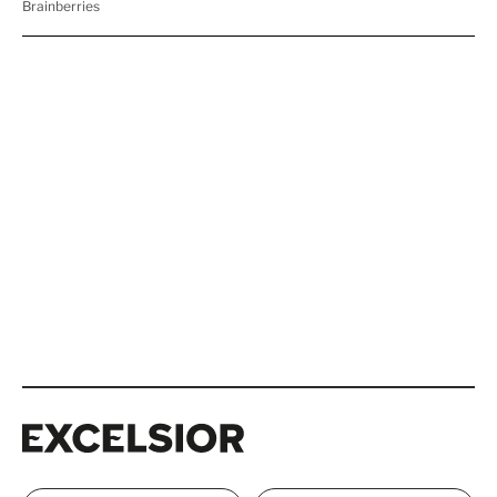
Excelsior
Excelsior