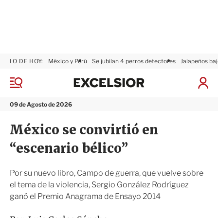
LO DE HOY:
México y Perú
Se jubilan 4 perros detectores
Jalapeños baj
E
x
M
I
c
e
n
n
e
i
09 de Agosto de 2026
ú
l
c
s
i
México se convirtió en
i
a
o
r
“escenario bélico”
r
S
e
s
Por su nuevo libro, Campo de guerra, que vuelve sobre
i
el tema de la violencia, Sergio González Rodríguez
ó
ganó el Premio Anagrama de Ensayo 2014
n