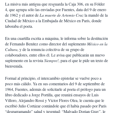
La misiva más antigua que resguarda la Caja 306, en su Fólder
4, que agrupa sólo las enviadas por Fuentes, data del 9 de enero
de 1962 y el autor de
La muerte de Artemio Cruz
la mandó de la
Ciudad de México a la Embajada de México en París, donde
laboraba el poeta.
En una cuartilla escrita a máquina, le informa sobre la destitución
de Fernando Benítez como director del suplemento
México en la
Cultura
, y de la renuncia colectiva de su grupo de
colaboradores, entre ellos él. Le avisa que publicarán un nuevo
suplemento en la revista
Siempre!
, para el que le pide un texto de
bienvenida.
Formal al principio, el intercambio epistolar se vuelve poco a
poco más cálido. Ya en sus comentarios del 9 de septiembre de
1964, Fuentes, además de solicitarle al poeta el prólogo para un
libro dedicado a Jorge Portilla, que reunirá ensayos de Luis
Villoro, Alejandro Rossi y Víctor Flores Olea, le cuenta que le
escribió Julio Cortázar contándole que él había pasado por París
“desparramando” salud y juventud: “Malvado Dorian Gray”, le