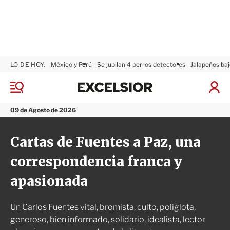
LO DE HOY:
México y Perú
Se jubilan 4 perros detectores
Jalapeños baj
E
x
M
I
c
e
n
n
e
i
09 de Agosto de 2026
ú
l
c
s
i
Cartas de Fuentes a Paz, una
i
a
o
r
correspondencia franca y
r
S
e
apasionada
s
i
ó
Un Carlos Fuentes vital, bromista, culto, políglota,
n
generoso, bien informado, solidario, idealista, lector