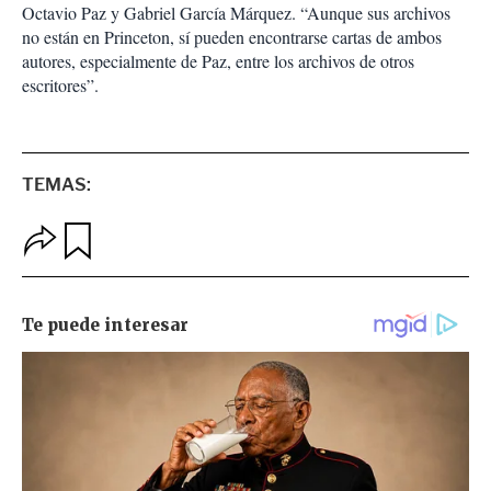
Octavio Paz y Gabriel García Márquez. “Aunque sus archivos
no están en Princeton, sí pueden encontrarse cartas de ambos
autores, especialmente de Paz, entre los archivos de otros
escritores”.
TEMAS:
O
G
p
u
c
a
i
r
o
d
n
a
e
r
s
d