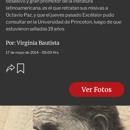
obsesivo y gran promotor de la literatura
latinoamericana, es el que retratan sus misivas a
Octavio Paz, y que el jueves pasado Excélsior pudo
consultar en la Universidad de Princeton, luego de que
estuvieron selladas 19 años
Por:
Virginia Bautista
17 de mayo de 2014 - 05:03 Hrs
O
G
u
p
a
c
r
i
d
o
Ver Fotos
a
n
r
e
s
d
e
c
o