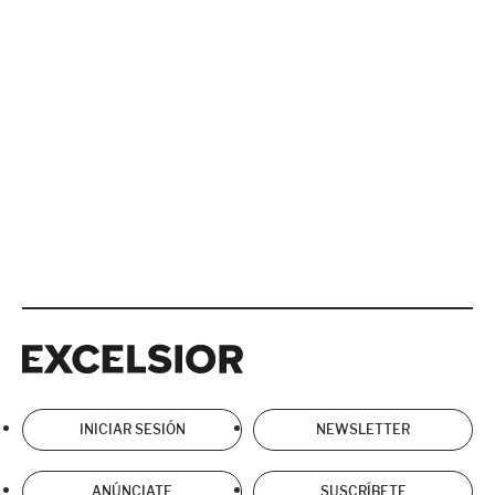
Excelsior
Excelsior
INICIAR SESIÓN
NEWSLETTER
ANÚNCIATE
SUSCRÍBETE