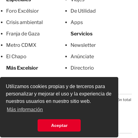
Foro Excélsior
De Utilidad
Crisis ambiental
Apps
Franja de Gaza
Servicios
Metro CDMX
Newsletter
El Chapo
Anúnciate
Más Excelsior
Directorio
Mujeres
Suscripciones
Utilizamos cookies propias y de terceros para
personalizar y mejorar el uso y la experiencia de
© 2026 Todos los derechos reservados. Prohibida la reproducción total
nuestros usuarios en nuestro sitio web.
o parcial, incluyendo cualquier medio electrónico*
Más información
Aceptar