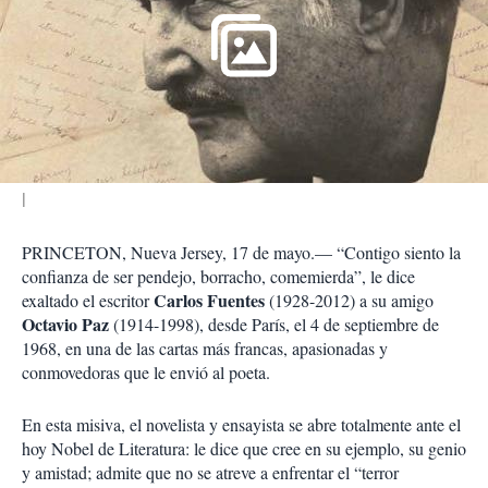
m
p
a
r
t
i
r
PRINCETON, Nueva Jersey, 17 de mayo.— “Contigo siento la
confianza de ser pendejo, borracho, comemierda”, le dice
Carlos Fuentes
exaltado el escritor
(1928-2012) a su amigo
Octavio Paz
(1914-1998), desde París, el 4 de septiembre de
1968, en una de las cartas más francas, apasionadas y
conmovedoras que le envió al poeta.
En esta misiva, el novelista y ensayista se abre totalmente ante el
hoy Nobel de Literatura: le dice que cree en su ejemplo, su genio
y amistad; admite que no se atreve a enfrentar el “terror