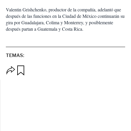
Valentin Grishchenko, productor de la compañía, adelantó que
después de las funciones en la Ciudad de México continuarán su
gira por Guadalajara, Colima y Monterrey, y posiblemente
después partan a Guatemala y Costa Rica.
TEMAS:
O
G
p
u
c
a
i
r
o
d
n
a
e
r
s