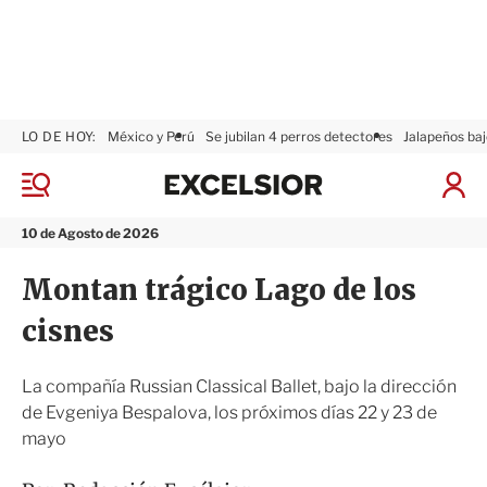
LO DE HOY:
México y Perú
Se jubilan 4 perros detectores
Jalapeños baj
E
x
M
I
c
e
n
n
e
i
10 de Agosto de 2026
ú
l
c
s
i
Montan trágico Lago de los
i
a
o
r
cisnes
r
S
e
s
La compañía Russian Classical Ballet, bajo la dirección
i
de Evgeniya Bespalova, los próximos días 22 y 23 de
ó
mayo
n