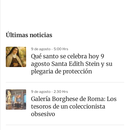
d
e
c
o
Últimas noticias
m
p
9 de agosto - 5:00 Hrs
a
Qué santo se celebra hoy 9
r
agosto Santa Edith Stein y su
t
plegaria de protección
i
r
9 de agosto - 2:30 Hrs
Galería Borghese de Roma: Los
tesoros de un coleccionista
obsesivo