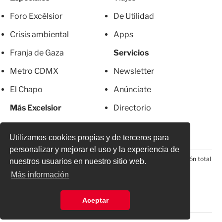
Foro Excélsior
De Utilidad
Crisis ambiental
Apps
Franja de Gaza
Servicios
Metro CDMX
Newsletter
El Chapo
Anúnciate
Más Excelsior
Directorio
Mujeres
Suscripciones
Utilizamos cookies propias y de terceros para
personalizar y mejorar el uso y la experiencia de
© 2026 Todos los derechos reservados. Prohibida la reproducción total
nuestros usuarios en nuestro sitio web.
o parcial, incluyendo cualquier medio electrónico*
Más información
Aceptar