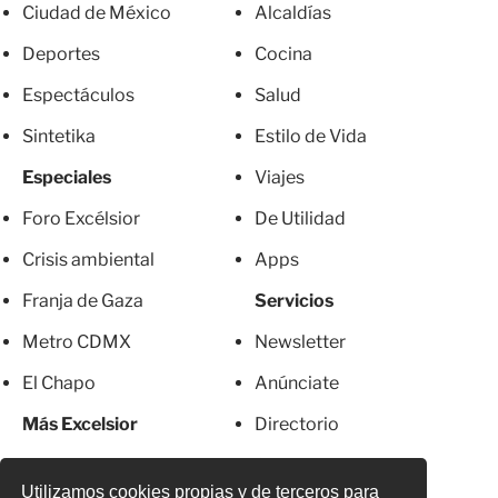
Ciudad de México
Alcaldías
Deportes
Cocina
Espectáculos
Salud
Sintetika
Estilo de Vida
Especiales
Viajes
Foro Excélsior
De Utilidad
Crisis ambiental
Apps
Franja de Gaza
Servicios
Metro CDMX
Newsletter
El Chapo
Anúnciate
Más Excelsior
Directorio
Mujeres
Suscripciones
Utilizamos cookies propias y de terceros para