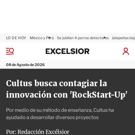
LO DE HOY:
México y Perú
Se jubilan 4 perros detectores
Jalapeños baj
E
x
M
I
c
e
n
n
e
i
08 de Agosto de 2026
ú
l
c
s
i
Cultus busca contagiar la
i
a
o
r
innovación con 'RockStart-Up'
r
S
e
s
Por medio de su método de enseñanza, Cultus ha
i
ó
ayudado a desarrollar diversos proyectos
n
Por:
Redacción Excélsior