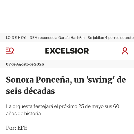
LO DE HOY:
DEA reconoce a García Harfuch
Se jubilan 4 perros detecto
E
x
M
I
c
e
n
n
e
i
07 de Agosto de 2026
ú
l
c
s
i
Sonora Ponceña, un 'swing' de
i
a
o
r
seis décadas
r
S
e
s
La orquesta festejará el próximo 25 de mayo sus 60
i
años de historia
ó
n
Por:
EFE