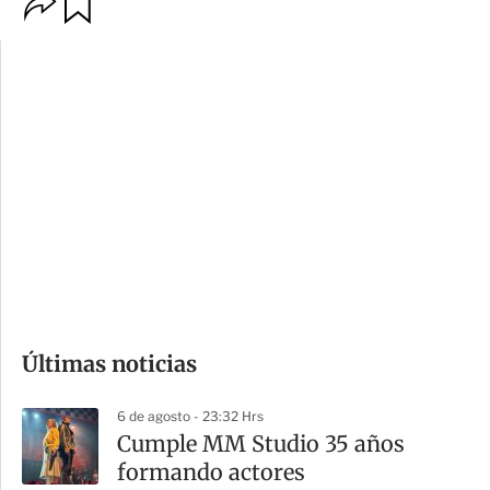
O
G
p
u
c
a
i
r
o
d
n
a
e
r
s
d
e
c
o
Últimas noticias
m
p
6 de agosto - 23:32 Hrs
a
Cumple MM Studio 35 años
r
formando actores