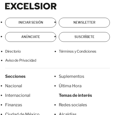
Excelsior
Excelsior
INICIAR SESIÓN
NEWSLETTER
ANÚNCIATE
SUSCRÍBETE
Directorio
Términos y Condiciones
Aviso de Privacidad
Secciones
Suplementos
Nacional
Última Hora
Internacional
Temas de interés
Finanzas
Redes sociales
Ciudad de México
Alcaldías