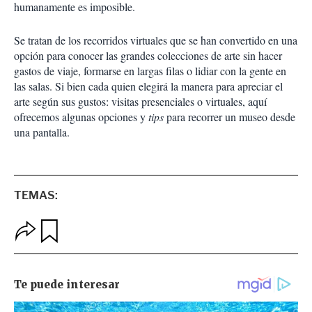
humanamente es imposible.
Se tratan de los recorridos virtuales que se han convertido en una
opción para conocer las grandes colecciones de arte sin hacer
gastos de viaje, formarse en largas filas o lidiar con la gente en
las salas. Si bien cada quien elegirá la manera para apreciar el
arte según sus gustos: visitas presenciales o virtuales, aquí
ofrecemos algunas opciones y
tips
para recorrer un museo desde
una pantalla.
TEMAS:
O
G
p
u
c
a
i
r
o
d