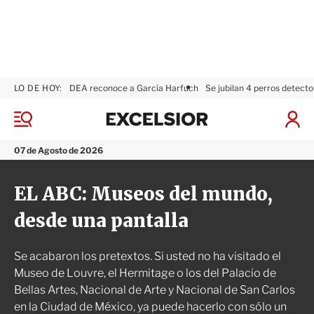
LO DE HOY:
DEA reconoce a García Harfuch
Se jubilan 4 perros detecto
E
x
M
I
c
e
n
n
e
i
07 de Agosto de 2026
ú
l
c
s
i
EL ABC: Museos del mundo,
i
a
o
r
desde una pantalla
r
S
e
s
Se acabaron los pretextos. Si usted no ha visitado el
i
ó
Museo de Louvre, el Hermitage o los del Palacio de
n
Bellas Artes, Nacional de Arte y Nacional de San Carlos
en la Ciudad de México, ya puede hacerlo con sólo un