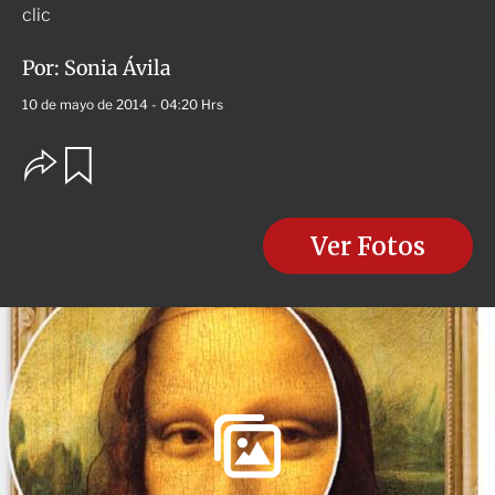
clic
Por:
Sonia Ávila
10 de mayo de 2014 - 04:20 Hrs
O
G
u
p
a
c
r
i
d
o
Ver Fotos
a
n
r
e
s
d
e
c
o
m
p
a
r
t