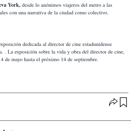
va York,
desde lo anónimos viajeros del metro a las
uales con una narrativa de la ciudad como colectivo.
exposición dedicada al director de cine estadunidense
. La exposición sobre la vida y obra del director de cine,
l 4 de mayo hasta el próximo 14 de septiembre.
O
p
u
c
a
i
r