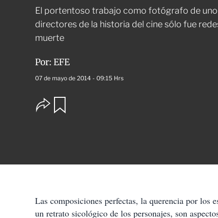
El portentoso trabajo como fotógrafo de uno
directores de la historia del cine sólo fue re
muerte
Por:
EFE
07 de mayo de 2014 - 09:15 Hrs
O
G
u
p
a
c
r
i
d
o
a
n
r
e
s
d
e
c
Las composiciones perfectas, la querencia por los es
o
un retrato sicológico de los personajes, son aspect
m