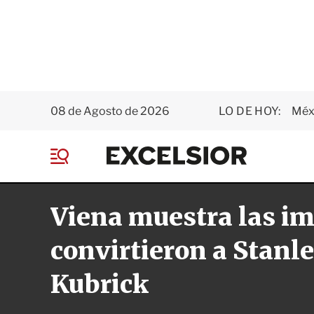
08 de Agosto de 2026
LO DE HOY:
Méxi
E
x
M
c
e
e
n
l
Viena muestra las i
ú
s
i
o
convirtieron a Stanl
r
Kubrick