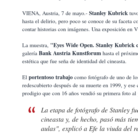
p
a
Stanley Kubrick
VIENA, Austria, 7 de mayo.-
tuv
r
t
hasta el delirio, pero poco se conoce de su faceta c
i
contar historias con imágenes. Una exposición en V
r
"Eyes Wide Open. Stanley Kubrick 
La muestra,
Bank Austria Kunstforum
galería
hasta el próximo
estética que fue seña de identidad del cineasta.
portentoso trabajo
El
como fotógrafo de uno de los 
redescubierto después de su muerte en 1999, y ese 
prodigio que con 16 años vendió su primera foto al
La etapa de fotógrafo de Stanley f
cineasta y, de hecho, pasó más tiem
aulas", explicó a Efe la viuda del 