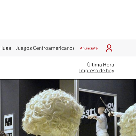
 lupa
Juegos Centroamericanos
Anúnciate
I
n
i
Última Hora
c
Impreso de hoy
i
a
r
S
e
s
i
ó
n