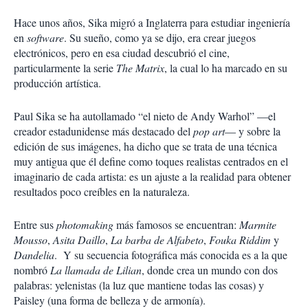
Hace unos años, Sika migró a Inglaterra para estudiar ingeniería
en
software
. Su sueño, como ya se dijo, era crear juegos
electrónicos, pero en esa ciudad descubrió el cine,
particularmente la serie
The Matrix
, la cual lo ha marcado en su
producción artística.
Paul Sika se ha autollamado “el nieto de Andy Warhol” —el
creador estadunidense más destacado del
pop art
— y sobre la
edición de sus imágenes, ha dicho que se trata de una técnica
muy antigua que él define como toques realistas centrados en el
imaginario de cada artista: es un ajuste a la realidad para obtener
resultados poco creíbles en la naturaleza.
Entre sus
photomaking
más famosos se encuentran:
Marmite
Mousso
,
Asita Daillo
,
La barba de Alfabeto
,
Fouka Riddim
y
Dandelia
. Y su secuencia fotográfica más conocida es a la que
nombró
La llamada de Lilian
, donde crea un mundo con dos
palabras: yelenistas (la luz que mantiene todas las cosas) y
Paisley (una forma de belleza y de armonía).