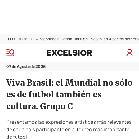
LO DE HOY:
DEA reconoce a García Harfuch
Se jubilan 4 perros detecto
E
x
M
I
c
e
n
n
e
i
07 de Agosto de 2026
ú
l
c
s
i
Viva Brasil: el Mundial no sólo
i
a
o
r
es de futbol también es
r
S
e
cultura. Grupo C
s
i
ó
Presentamos las expresiones artísticas más relevantes
n
de cada país participante en el torneo más importante
de futbol