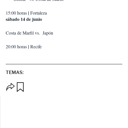
|
15:00 horas
Fortaleza
sábado 14 de junio
Costa de Marfil vs. Japón
|
20:00 horas
Recife
TEMAS:
O
G
p
u
c
a
i
r
o
d
n
a