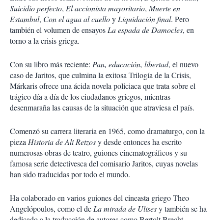
Suicidio perfecto
,
El accionista mayoritario
,
Muerte en
Estambul
,
Con el agua al cuello
y
Liquidación final
. Pero
también el volumen de ensayos
La espada de Damocles
, en
torno a la crisis griega.
Con su libro más reciente:
Pan, educación, libertad
, el nuevo
caso de Jaritos, que culmina la exitosa Trilogía de la Crisis,
Márkaris ofrece una ácida novela policiaca que trata sobre el
trágico día a día de los ciudadanos griegos, mientras
desenmaraña las causas de la situación que atraviesa el país.
Comenzó su carrera literaria en 1965, como dramaturgo, con la
pieza
Historia de Ali Retzos
y desde entonces ha escrito
numerosas obras de teatro, guiones cinematográficos y su
famosa serie detectivesca del comisario Jaritos, cuyas novelas
han sido traducidas por todo el mundo.
Ha colaborado en varios guiones del cineasta griego Theo
Angelópoulos, como el de
La mirada de Ulises
y también se ha
dedicado a la traducción de autores como Bertolt Brecht,