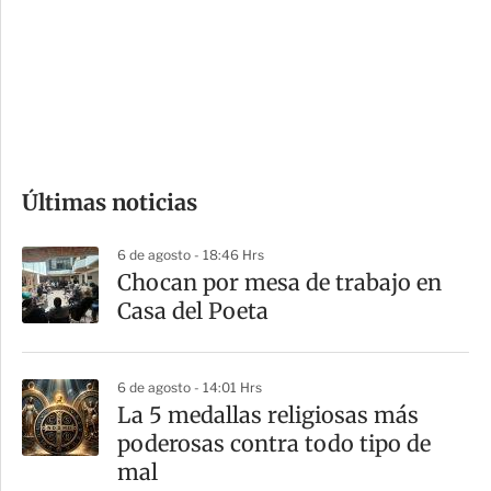
e
r
s
d
e
c
o
Últimas noticias
m
p
6 de agosto - 18:46 Hrs
a
Chocan por mesa de trabajo en
r
Casa del Poeta
t
i
6 de agosto - 14:01 Hrs
r
La 5 medallas religiosas más
poderosas contra todo tipo de
mal