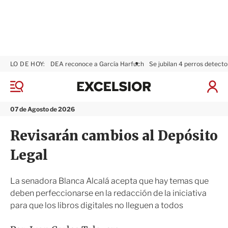
LO DE HOY:
DEA reconoce a García Harfuch
Se jubilan 4 perros detecto
E
x
M
I
c
e
n
n
e
i
07 de Agosto de 2026
ú
l
c
s
i
Revisarán cambios al Depósito
i
a
o
r
Legal
r
S
e
s
La senadora Blanca Alcalá acepta que hay temas que
i
deben perfeccionarse en la redacción de la iniciativa
ó
para que los libros digitales no lleguen a todos
n