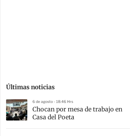
c
a
i
r
o
d
n
a
e
r
s
d
e
c
o
Últimas noticias
m
p
6 de agosto - 18:46 Hrs
a
Chocan por mesa de trabajo en
r
Casa del Poeta
t
i