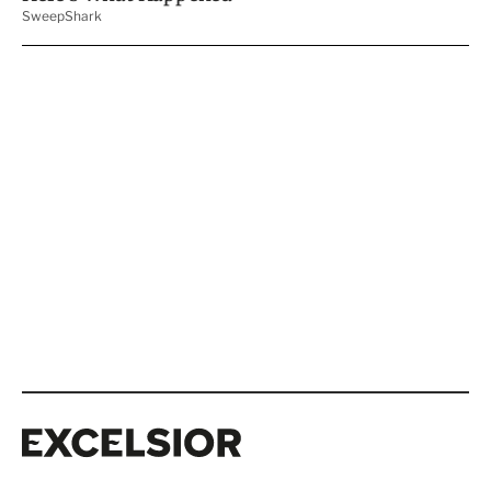
Excelsior
Excelsior