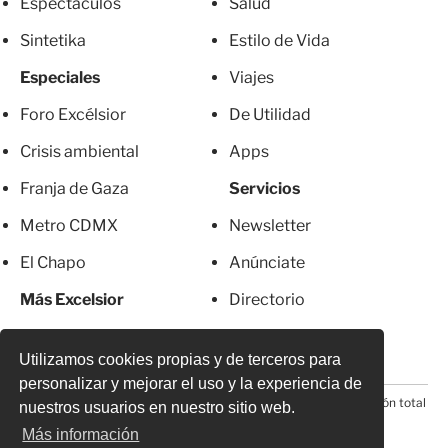
Espectáculos
Salud
Sintetika
Estilo de Vida
Especiales
Viajes
Foro Excélsior
De Utilidad
Crisis ambiental
Apps
Franja de Gaza
Servicios
Metro CDMX
Newsletter
El Chapo
Anúnciate
Más Excelsior
Directorio
Mujeres
Suscripciones
Utilizamos cookies propias y de terceros para
personalizar y mejorar el uso y la experiencia de
© 2026 Todos los derechos reservados. Prohibida la reproducción total
nuestros usuarios en nuestro sitio web.
o parcial, incluyendo cualquier medio electrónico*
Más información