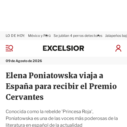
LO DE HOY:
México y Perú
Se jubilan 4 perros detectores
Jalapeños baj
E
x
M
I
c
e
n
n
e
i
09 de Agosto de 2026
ú
l
c
s
i
Elena Poniatowska viaja a
i
a
o
r
España para recibir el Premio
r
S
e
Cervantes
s
i
ó
Conocida como la rebelde 'Princesa Roja',
n
Poniatowska es una de las voces más poderosas de la
literatura en español de la actualidad