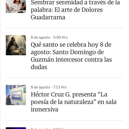
Sembrar serenidad a través de la
r
palabra: El arte de Dolores
t
Guadarrama
i
r
8 de agosto - 5:00 Hrs
Qué santo se celebra hoy 8 de
agosto: Santo Domingo de
Guzmán intercesor contra las
dudas
8 de agosto - 7:13 Hrs
Héctor Cruz G. presenta “La
poesía de la naturaleza” en sala
inmersiva