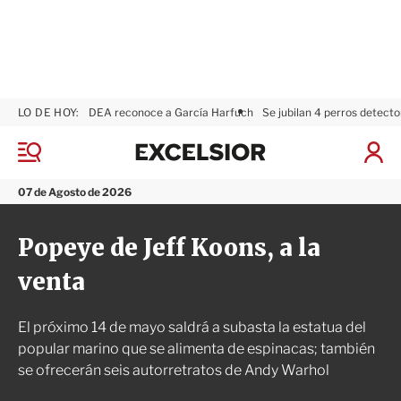
LO DE HOY:
DEA reconoce a García Harfuch
Se jubilan 4 perros detecto
E
x
M
I
c
e
n
n
e
i
07 de Agosto de 2026
ú
l
c
s
i
Popeye de Jeff Koons, a la
i
a
o
r
venta
r
S
e
s
El próximo 14 de mayo saldrá a subasta la estatua del
i
ó
popular marino que se alimenta de espinacas; también
n
se ofrecerán seis autorretratos de Andy Warhol