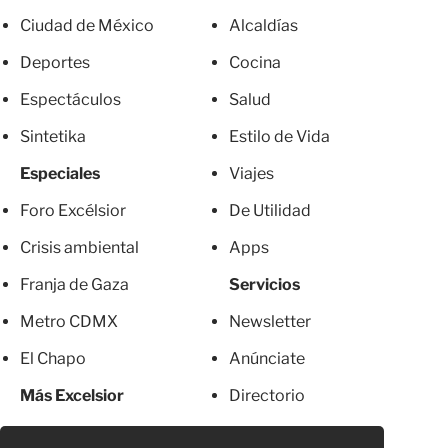
Ciudad de México
Alcaldías
Deportes
Cocina
Espectáculos
Salud
Sintetika
Estilo de Vida
Especiales
Viajes
Foro Excélsior
De Utilidad
Crisis ambiental
Apps
Franja de Gaza
Servicios
Metro CDMX
Newsletter
El Chapo
Anúnciate
Más Excelsior
Directorio
Mujeres
Suscripciones