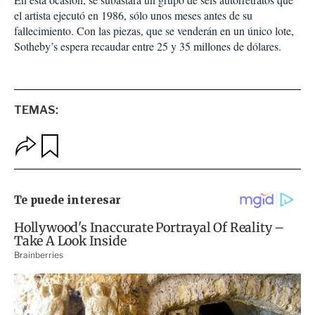
el artista ejecutó en 1986, sólo unos meses antes de su
fallecimiento. Con las piezas, que se venderán en un único lote,
Sotheby’s espera recaudar entre 25 y 35 millones de dólares.
TEMAS:
O
G
p
u
c
a
i
r
o
d
n
a
e
r
s
d