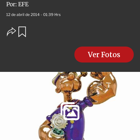
Por:
EFE
12 de abril de 2014 - 01:39 Hrs
O
G
u
p
a
c
r
i
d
o
Ver Fotos
a
n
r
e
s
d
e
c
o
m
p
a
r
t
i
r