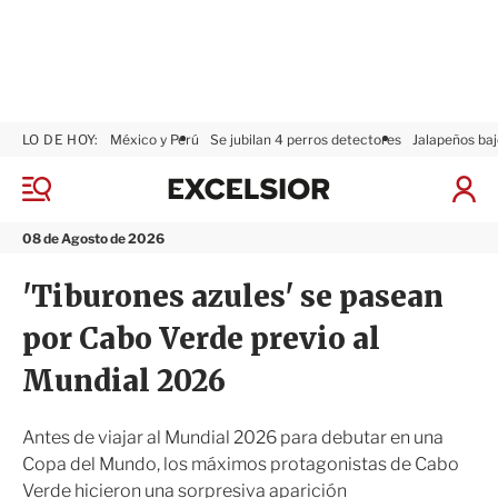
LO DE HOY:
México y Perú
Se jubilan 4 perros detectores
Jalapeños baj
E
x
M
I
c
e
n
n
e
i
08 de Agosto de 2026
ú
l
c
s
i
'Tiburones azules' se pasean
i
a
o
r
por Cabo Verde previo al
r
S
e
Mundial 2026
s
i
ó
Antes de viajar al Mundial 2026 para debutar en una
n
Copa del Mundo, los máximos protagonistas de Cabo
Verde hicieron una sorpresiva aparición