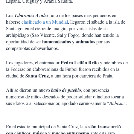
España, Uruguay y Arabia Saudita.
Los
Tiburones Azules
, uno de los países más pequeños en
haberse
clasificado a un Mundial
, llegaron el sábado a la isla de
Santiago, en el cierre de una gira por varias islas de su
archipiélago (Sao Vicente, Sal y Fogo), donde han tenido la
homenajeados y animados
oportunidad de ser
por sus
compatriotas caboverdianos.
Pedro Leitão Brito
Los jugadores, el entrenador
y miembros de
la Federación Caboverdiana de Futbol fueron recibidos en la
Santa Cruz
ciudad de
, a una hora por carretera de Praia.
Allí se dieron un nuevo
baño de pueblo
, con presencia
numerosa de niños deseados de poder saludar o incluso tocar a
sus ídolos o al seleccionador, apodado cariñosamente "
Bubista
".
sesión transcurrió
En el estadio municipal de Santa Cruz, la
con cánticos
música y mucho entusiasmo
,
ante esta rara