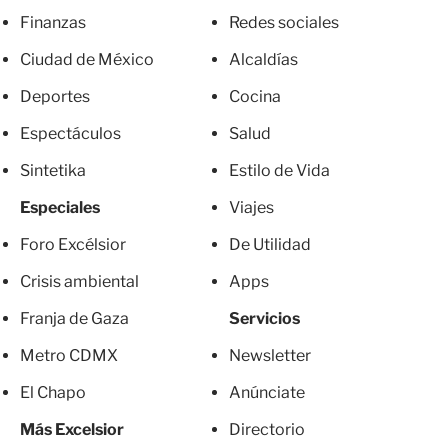
Finanzas
Redes sociales
Ciudad de México
Alcaldías
Deportes
Cocina
Espectáculos
Salud
Sintetika
Estilo de Vida
Especiales
Viajes
Foro Excélsior
De Utilidad
Crisis ambiental
Apps
Franja de Gaza
Servicios
Metro CDMX
Newsletter
El Chapo
Anúnciate
Más Excelsior
Directorio