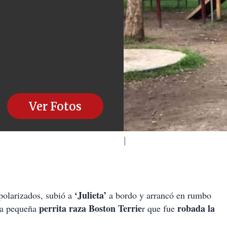
en Satélite
Ver Fotos
‘Julieta’
polarizados, subió a
a bordo y arrancó en rumbo
perrita raza Boston Terrie
robada la
una pequeña
r que fue