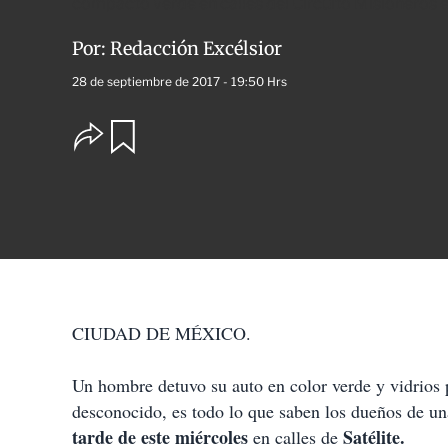
compacto verde en calles del Circuito Misioneros 
Por:
Redacción Excélsior
28 de septiembre de 2017 - 19:50 Hrs
O
G
u
p
a
c
r
i
d
o
a
n
r
e
s
d
e
c
CIUDAD DE MÉXICO.
o
m
p
Un hombre detuvo su auto en color verde y vidrios 
a
desconocido, es todo lo que saben los dueños de 
r
t
tarde de este miércoles
Satélite.
en calles de