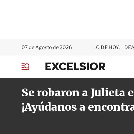
07 de Agosto de 2026
LO DE HOY:
DEA
E
x
M
c
e
e
n
l
Se robaron a Julieta e
ú
s
i
o
¡Ayúdanos a encontra
r
La perrita raza Boston Terrier color blanco y negro 