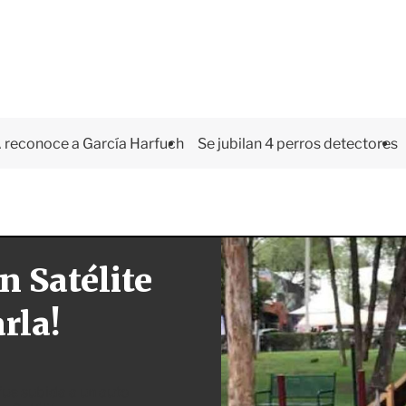
 reconoce a García Harfuch
Se jubilan 4 perros detectores
n Satélite
rla!
fue subida a un auto