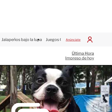
Jalapeños bajo la lupa
Juegos Centroamericanos
Anúnciate
I
n
i
Última Hora
c
Impreso de hoy
i
a
r
S
e
s
i
ó
n