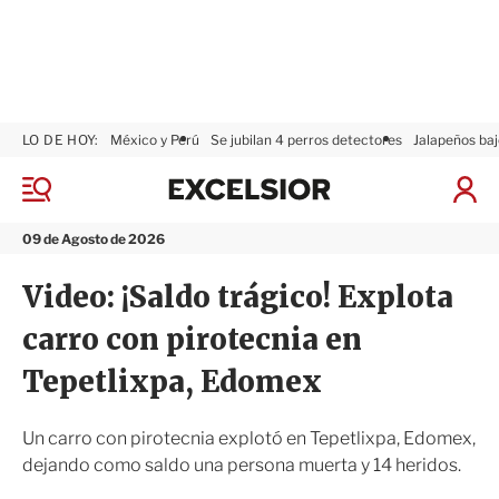
LO DE HOY:
México y Perú
Se jubilan 4 perros detectores
Jalapeños baj
E
x
M
I
c
e
n
n
e
i
09 de Agosto de 2026
ú
l
c
s
i
Video: ¡Saldo trágico! Explota
i
a
o
r
carro con pirotecnia en
r
S
e
Tepetlixpa, Edomex
s
i
ó
Un carro con pirotecnia explotó en Tepetlixpa, Edomex,
n
dejando como saldo una persona muerta y 14 heridos.