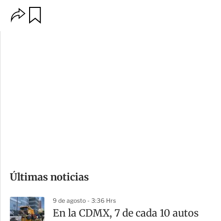
O
G
p
u
c
a
i
r
o
d
n
a
e
r
s
d
e
c
o
Últimas noticias
m
p
9 de agosto - 3:36 Hrs
a
En la CDMX, 7 de cada 10 autos
r