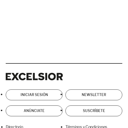
Excelsior
Excelsior
INICIAR SESIÓN
NEWSLETTER
ANÚNCIATE
SUSCRÍBETE
Directorio
Términos y Condiciones