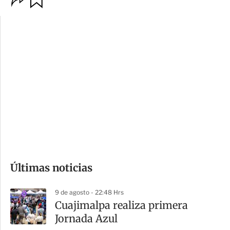
p
u
c
a
i
r
o
d
n
a
e
r
s
d
e
c
o
Últimas noticias
m
p
9 de agosto - 22:48 Hrs
a
Cuajimalpa realiza primera
r
Jornada Azul
t