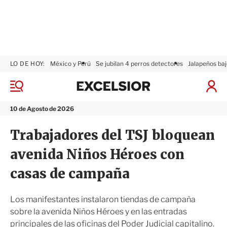
LO DE HOY:
México y Perú
Se jubilan 4 perros detectores
Jalapeños baj
E
x
M
I
c
e
n
n
e
i
10 de Agosto de 2026
ú
l
c
s
i
Trabajadores del TSJ bloquean
i
a
o
r
avenida Niños Héroes con
r
S
e
casas de campaña
s
i
ó
Los manifestantes instalaron tiendas de campaña
n
sobre la avenida Niños Héroes y en las entradas
principales de las oficinas del Poder Judicial capitalino.