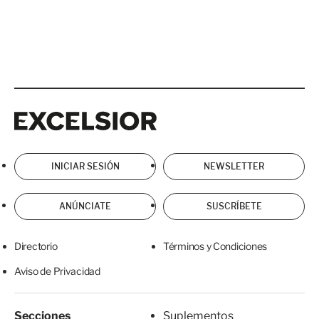
Excelsior
Excelsior
INICIAR SESIÓN
NEWSLETTER
ANÚNCIATE
SUSCRÍBETE
Directorio
Términos y Condiciones
Aviso de Privacidad
Secciones
Suplementos