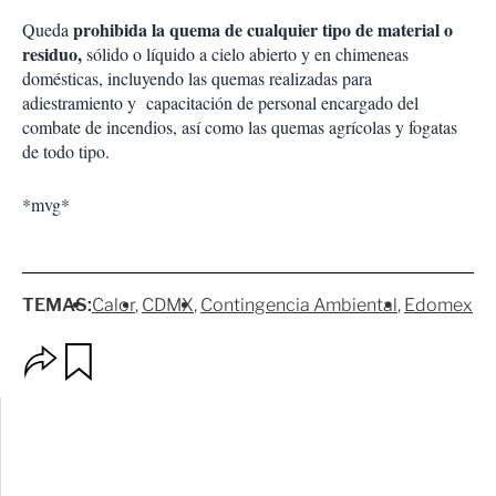
prohibida la quema de cualquier tipo de material o
Queda
residuo,
sólido o líquido a cielo abierto y en chimeneas
domésticas, incluyendo las quemas realizadas para
adiestramiento y capacitación de personal encargado del
combate de incendios, así como las quemas agrícolas y fogatas
de todo tipo.
*mvg*
TEMAS:
Calor
CDMX
Contingencia Ambiental
Edomex
O
G
p
u
c
a
i
r
o
d