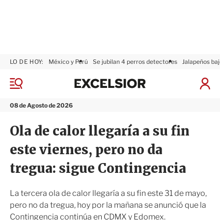
LO DE HOY:
México y Perú
Se jubilan 4 perros detectores
Jalapeños baj
E
x
M
I
c
e
n
n
e
i
08 de Agosto de 2026
ú
l
c
s
i
Ola de calor llegaría a su fin
i
a
o
r
este viernes, pero no da
r
S
e
tregua: sigue Contingencia
s
i
ó
La tercera ola de calor llegaría a su fin este 31 de mayo,
n
pero no da tregua, hoy por la mañana se anunció que la
Contingencia continúa en CDMX y Edomex.