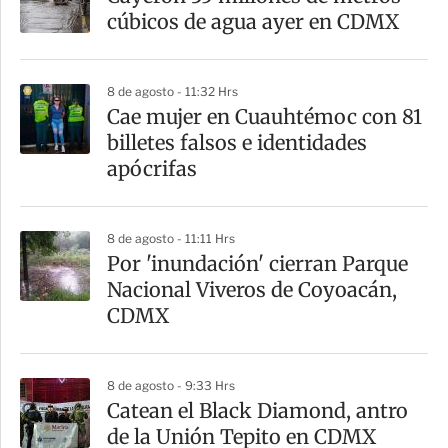
r
cúbicos de agua ayer en CDMX
t
i
8 de agosto - 11:32 Hrs
r
Cae mujer en Cuauhtémoc con 81
billetes falsos e identidades
apócrifas
8 de agosto - 11:11 Hrs
Por 'inundación' cierran Parque
Nacional Viveros de Coyoacán,
CDMX
8 de agosto - 9:33 Hrs
Catean el Black Diamond, antro
de la Unión Tepito en CDMX