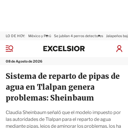
LO DE HOY:
México y Perú
Se jubilan 4 perros detectores
Jalapeños baj
E
x
M
I
c
e
n
n
e
i
08 de Agosto de 2026
ú
l
c
s
i
Sistema de reparto de pipas de
i
a
o
r
agua en Tlalpan genera
r
S
e
problemas: Sheinbaum
s
i
ó
Claudia Sheinbaum señaló que el modelo impuesto por
n
las autoridades de Tlalpan para el reparto de agua
mediante pipas, lejos de aminorar los problemas, los ha