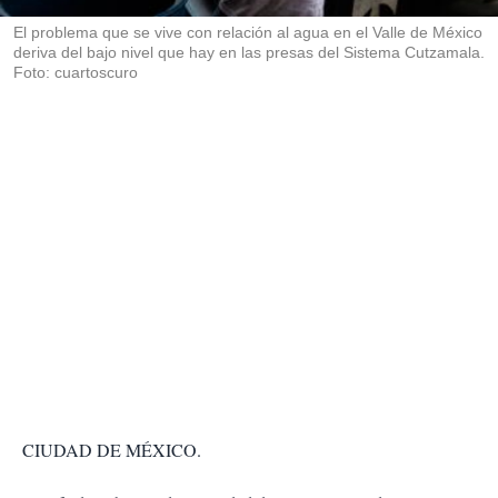
r
El problema que se vive con relación al agua en el Valle de México
deriva del bajo nivel que hay en las presas del Sistema Cutzamala.
Foto: cuartoscuro
CIUDAD DE MÉXICO.