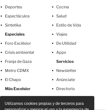
Deportes
Cocina
Espectáculos
Salud
Sintetika
Estilo de Vida
Especiales
Viajes
Foro Excélsior
De Utilidad
Crisis ambiental
Apps
Franja de Gaza
Servicios
Metro CDMX
Newsletter
El Chapo
Anúnciate
Más Excelsior
Directorio
Mujeres
Suscripciones
Utilizamos cookies propias y de terceros para
personalizar y mejorar el uso y la experiencia de