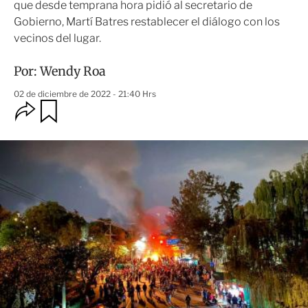
que desde temprana hora pidió al secretario de
Gobierno, Martí Batres restablecer el diálogo con los
vecinos del lugar.
Por:
Wendy Roa
02 de diciembre de 2022 - 21:40 Hrs
O
G
u
p
a
c
r
i
d
o
a
n
r
e
s
d
e
c
o
m
p
a
r