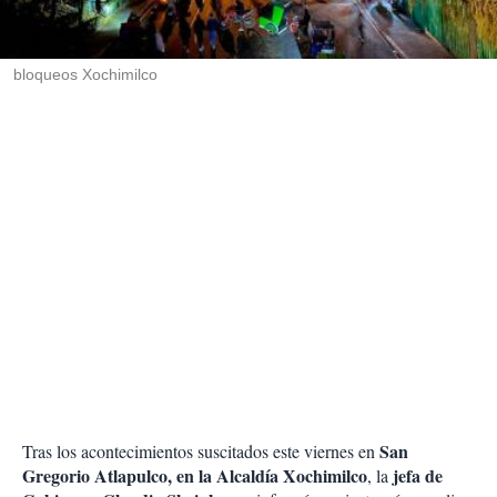
t
i
r
bloqueos Xochimilco
San
Tras los acontecimientos suscitados este viernes en
Gregorio Atlapulco, en la Alcaldía Xochimilco
jefa de
, la