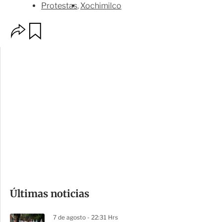
Protestas
Xochimilco
O
G
p
u
c
a
i
r
o
d
n
a
e
r
s
d
e
c
o
Últimas noticias
m
p
7 de agosto - 22:31 Hrs