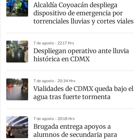
a
Alcaldía Coyoacán despliega
r
dispositivo de emergencia por
t
torrenciales lluvias y cortes viales
i
r
7 de agosto - 22:17 Hrs
Despliegan operativo ante lluvia
histórica en CDMX
7 de agosto - 20:34 Hrs
Vialidades de CDMX queda bajo el
agua tras fuerte tormenta
7 de agosto - 20:18 Hrs
Brugada entrega apoyos a
alumnos de secundaria para