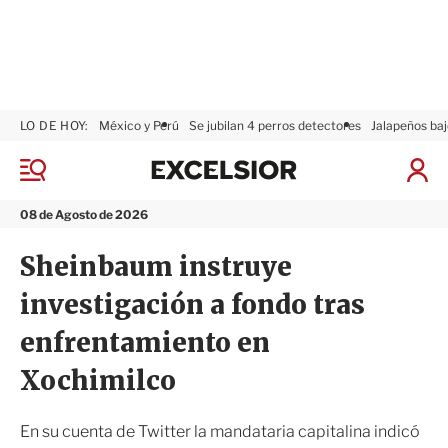
LO DE HOY:
México y Perú
Se jubilan 4 perros detectores
Jalapeños baj
E
x
M
I
c
e
n
n
e
i
08 de Agosto de 2026
ú
l
c
s
i
Sheinbaum instruye
i
a
o
r
investigación a fondo tras
r
S
e
enfrentamiento en
s
i
Xochimilco
ó
n
En su cuenta de Twitter la mandataria capitalina indicó