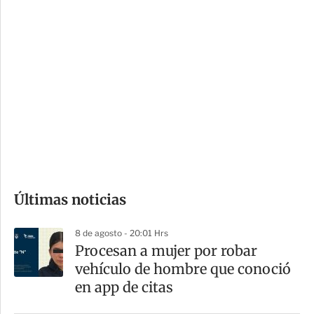
c
a
i
r
o
d
n
a
e
r
s
d
e
c
o
Últimas noticias
m
p
8 de agosto - 20:01 Hrs
a
Procesan a mujer por robar
r
vehículo de hombre que conoció
t
en app de citas
i