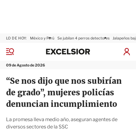
LO DE HOY:
México y Perú
Se jubilan 4 perros detectores
Jalapeños baj
E
x
M
I
c
e
n
n
e
i
09 de Agosto de 2026
ú
l
c
s
i
“Se nos dijo que nos subirían
i
a
o
r
de grado”, mujeres policías
r
S
e
denuncian incumplimiento
s
i
ó
La promesa lleva medio año, aseguran agentes de
n
diversos sectores de la SSC