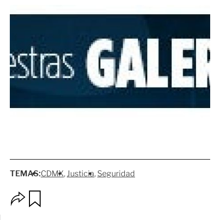
TEMAS:
CDMX
Justicia
Seguridad
O
G
p
u