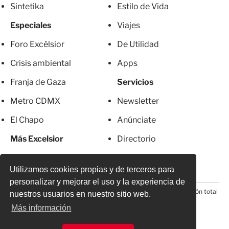
Sintetika
Estilo de Vida
Especiales
Viajes
Foro Excélsior
De Utilidad
Crisis ambiental
Apps
Franja de Gaza
Servicios
Metro CDMX
Newsletter
El Chapo
Anúnciate
Más Excelsior
Directorio
Mujeres
Suscripciones
Utilizamos cookies propias y de terceros para
personalizar y mejorar el uso y la experiencia de
© 2026 Todos los derechos reservados. Prohibida la reproducción total
nuestros usuarios en nuestro sitio web.
o parcial, incluyendo cualquier medio electrónico*
Más información