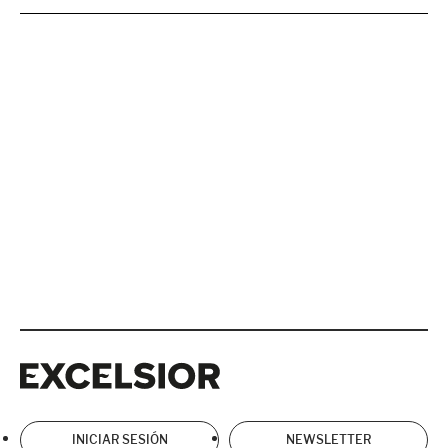
Excelsior
Excelsior
INICIAR SESIÓN
NEWSLETTER