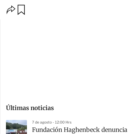
O
G
p
u
c
a
i
r
o
d
n
a
e
r
s
d
e
c
o
Últimas noticias
m
p
7 de agosto - 12:00 Hrs
a
Fundación Haghenbeck denuncia