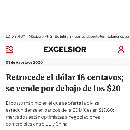
LO DE HOY:
México y Perú
Se jubilan 4 perros detectores
Jalapeños baj
E
x
M
I
c
e
n
n
e
i
07 de Agosto de 2026
ú
l
c
s
i
Retrocede el dólar 18 centavos;
i
a
o
r
se vende por debajo de los $20
r
S
e
s
El costo máximo en el que se oferta la divisa
i
estadunidense en bancos de la CDMX es en $19.60;
ó
mercados están optimistas a negociaciones
n
comerciales entre UE y China