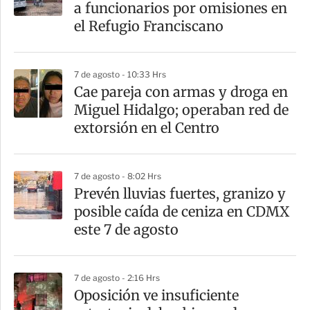
r
a funcionarios por omisiones en
t
el Refugio Franciscano
i
r
7 de agosto - 10:33 Hrs
Cae pareja con armas y droga en
Miguel Hidalgo; operaban red de
extorsión en el Centro
7 de agosto - 8:02 Hrs
Prevén lluvias fuertes, granizo y
posible caída de ceniza en CDMX
este 7 de agosto
7 de agosto - 2:16 Hrs
Oposición ve insuficiente