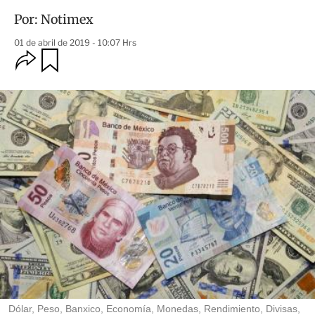
Por:
Notimex
01 de abril de 2019 - 10:07 Hrs
O
G
u
p
a
c
r
i
d
o
a
n
r
e
s
d
e
c
o
m
p
a
r
t
i
r
Dólar, Peso, Banxico, Economía, Monedas, Rendimiento, Divisas,