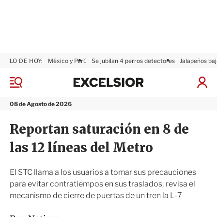
LO DE HOY:
México y Perú
Se jubilan 4 perros detectores
Jalapeños baj
E
x
M
I
c
e
n
n
e
i
08 de Agosto de 2026
ú
l
c
s
i
Reportan saturación en 8 de
i
a
o
r
las 12 líneas del Metro
r
S
e
s
El STC llama a los usuarios a tomar sus precauciones
i
para evitar contratiempos en sus traslados; revisa el
ó
mecanismo de cierre de puertas de un tren la L-7
n