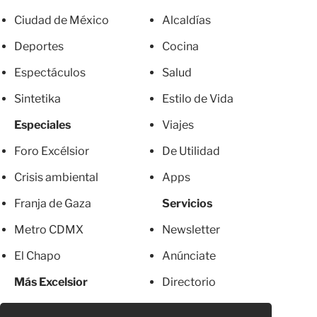
Ciudad de México
Alcaldías
Deportes
Cocina
Espectáculos
Salud
Sintetika
Estilo de Vida
Especiales
Viajes
Foro Excélsior
De Utilidad
Crisis ambiental
Apps
Franja de Gaza
Servicios
Metro CDMX
Newsletter
El Chapo
Anúnciate
Más Excelsior
Directorio
Mujeres
Suscripciones