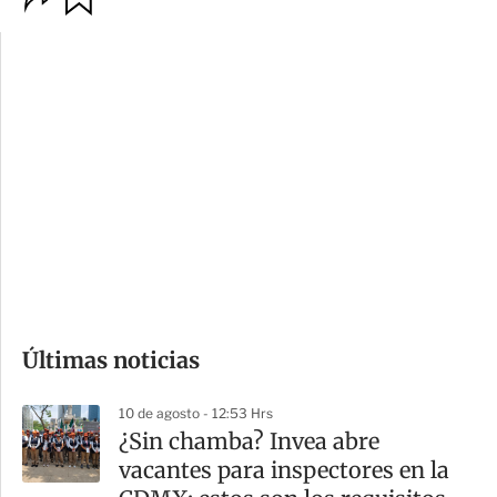
p
u
c
a
i
r
o
d
n
a
e
r
s
d
e
c
o
Últimas noticias
m
p
10 de agosto - 12:53 Hrs
a
¿Sin chamba? Invea abre
r
vacantes para inspectores en la
t