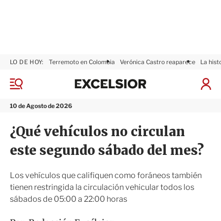
LO DE HOY:
Terremoto en Colombia
Verónica Castro reaparece
La hist
E
x
M
I
c
e
n
n
e
i
10 de Agosto de 2026
ú
l
c
s
i
¿Qué vehículos no circulan
i
a
o
r
este segundo sábado del mes?
r
S
e
s
Los vehículos que califiquen como foráneos también
i
tienen restringida la circulación vehicular todos los
ó
sábados de 05:00 a 22:00 horas
n