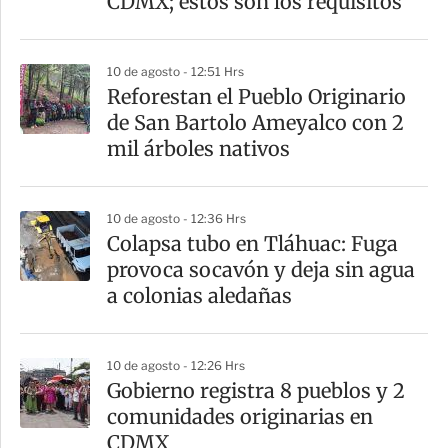
CDMX; estos son los requisitos
i
r
10 de agosto - 12:51 Hrs
Reforestan el Pueblo Originario
de San Bartolo Ameyalco con 2
mil árboles nativos
10 de agosto - 12:36 Hrs
Colapsa tubo en Tláhuac: Fuga
provoca socavón y deja sin agua
a colonias aledañas
10 de agosto - 12:26 Hrs
Gobierno registra 8 pueblos y 2
comunidades originarias en
CDMX