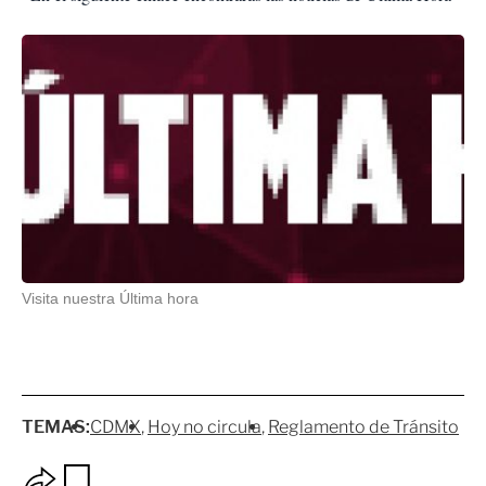
Visita nuestra Última hora
TEMAS:
CDMX
Hoy no circula
Reglamento de Tránsito
O
G