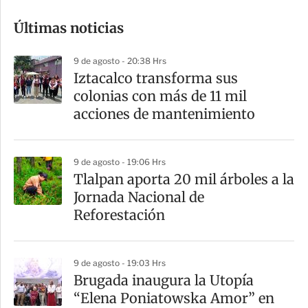
o
Últimas noticias
m
p
9 de agosto - 20:38 Hrs
a
Iztacalco transforma sus
r
colonias con más de 11 mil
t
acciones de mantenimiento
i
r
9 de agosto - 19:06 Hrs
Tlalpan aporta 20 mil árboles a la
Jornada Nacional de
Reforestación
9 de agosto - 19:03 Hrs
Brugada inaugura la Utopía
“Elena Poniatowska Amor” en