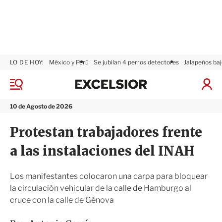
LO DE HOY:
México y Perú
Se jubilan 4 perros detectores
Jalapeños baj
E
x
M
I
c
e
n
n
e
i
10 de Agosto de 2026
ú
l
c
s
i
Protestan trabajadores frente
i
a
o
r
a las instalaciones del INAH
r
S
e
s
Los manifestantes colocaron una carpa para bloquear
i
la circulación vehicular de la calle de Hamburgo al
ó
cruce con la calle de Génova
n