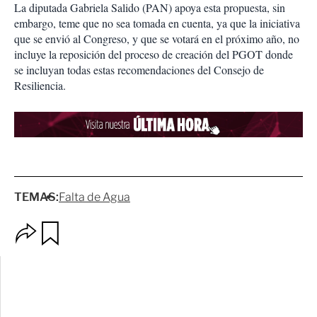
La diputada Gabriela Salido (PAN) apoya esta propuesta, sin
embargo, teme que no sea tomada en cuenta, ya que la iniciativa
que se envió al Congreso, y que se votará en el próximo año, no
incluye la reposición del proceso de creación del PGOT donde
se incluyan todas estas recomendaciones del Consejo de
Resiliencia.
TEMAS:
Falta de Agua
O
G
p
u
c
a
i
r
o
d