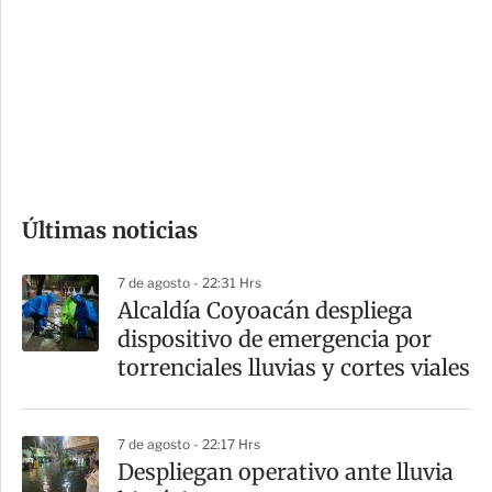
n
a
e
r
s
d
e
c
o
Últimas noticias
m
p
7 de agosto - 22:31 Hrs
a
Alcaldía Coyoacán despliega
r
dispositivo de emergencia por
t
torrenciales lluvias y cortes viales
i
r
7 de agosto - 22:17 Hrs
Despliegan operativo ante lluvia