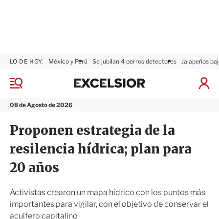
LO DE HOY:
México y Perú
Se jubilan 4 perros detectores
Jalapeños baj
E
x
M
I
c
e
n
n
e
i
08 de Agosto de 2026
ú
l
c
s
i
Proponen estrategia de la
i
a
o
r
resilencia hídrica; plan para
r
S
e
20 años
s
i
ó
Activistas crearon un mapa hídrico con los puntos más
n
importantes para vigilar, con el objetivo de conservar el
acuífero capitalino