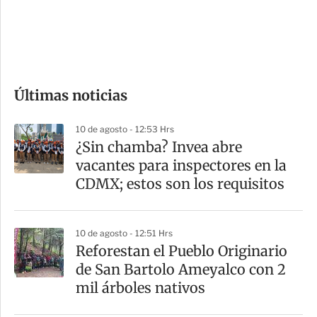
d
e
c
o
Últimas noticias
m
p
10 de agosto - 12:53 Hrs
a
¿Sin chamba? Invea abre
r
vacantes para inspectores en la
t
CDMX; estos son los requisitos
i
r
10 de agosto - 12:51 Hrs
Reforestan el Pueblo Originario
de San Bartolo Ameyalco con 2
mil árboles nativos