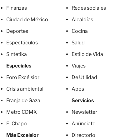
Finanzas
Redes sociales
Ciudad de México
Alcaldías
Deportes
Cocina
Espectáculos
Salud
Sintetika
Estilo de Vida
Especiales
Viajes
Foro Excélsior
De Utilidad
Crisis ambiental
Apps
Franja de Gaza
Servicios
Metro CDMX
Newsletter
El Chapo
Anúnciate
Más Excelsior
Directorio