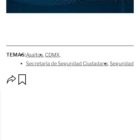
TEMAS:
Asaltos
CDMX
Secretaría de Seguridad Ciudadana
Seguridad
O
G
p
u
c
a
i
r
o
d
n
a
e
r
s