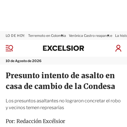
LO DE HOY:
Terremoto en Colombia
Verónica Castro reaparece
La hist
E
x
M
I
c
e
n
n
e
i
10 de Agosto de 2026
ú
l
c
s
i
Presunto intento de asalto en
i
a
o
r
casa de cambio de la Condesa
r
S
e
s
Los presuntos asaltantes no lograron concretar el robo
i
y vecinos temen represarías
ó
n
Por:
Redacción Excélsior