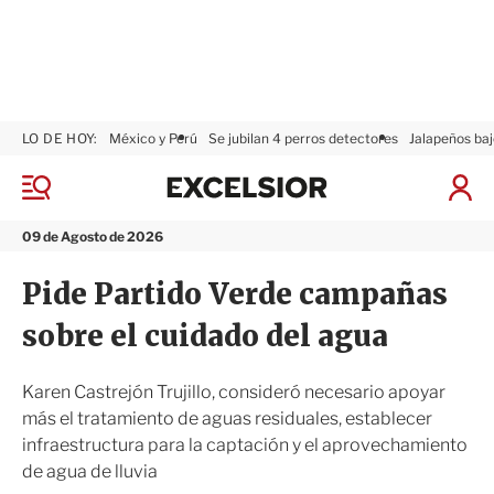
LO DE HOY:
México y Perú
Se jubilan 4 perros detectores
Jalapeños baj
E
x
M
I
c
e
n
n
e
i
09 de Agosto de 2026
ú
l
c
s
i
Pide Partido Verde campañas
i
a
o
r
sobre el cuidado del agua
r
S
e
s
Karen Castrejón Trujillo, consideró necesario apoyar
i
más el tratamiento de aguas residuales, establecer
ó
infraestructura para la captación y el aprovechamiento
n
de agua de lluvia