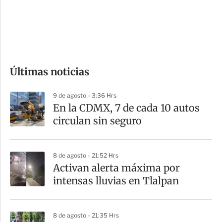
s
d
e
c
o
Últimas noticias
m
p
9 de agosto - 3:36 Hrs
a
En la CDMX, 7 de cada 10 autos
r
circulan sin seguro
t
i
8 de agosto - 21:52 Hrs
r
Activan alerta máxima por
intensas lluvias en Tlalpan
8 de agosto - 21:35 Hrs