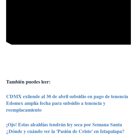
También puedes leer:
CDMX extiende al 30 de abril subsidio en pago de tenencia
Edomex amplía fecha para subsidio a tenencia y
reemplacamiento
¡Ojo! Estas alcaldías tendrán ley seca por Semana Santa
¿Dónde y cuándo ver la 'Pasión de Cristo' en Iztapalapa?