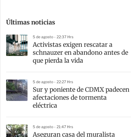
c
o
Últimas noticias
m
p
5 de agosto - 22:37 Hrs
a
Activistas exigen rescatar a
r
schnauzer en abandono antes de
t
que pierda la vida
i
r
5 de agosto - 22:27 Hrs
Sur y poniente de CDMX padecen
afectaciones de tormenta
eléctrica
5 de agosto - 21:47 Hrs
Aseguran casa del muralista