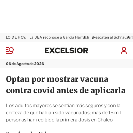
LO DE HOY:
La DEA reconoce a García Harfuch
¡Rescaten al Schnauzer!
E
x
M
I
c
e
n
n
e
i
06 de Agosto de 2026
ú
l
c
s
i
Optan por mostrar vacuna
i
a
o
r
contra covid antes de aplicarla
r
S
e
s
Los adultos mayores se sentían más seguros y con la
i
certeza de que habían sido vacunados; más de 15 mil
ó
personas han recibido la primera dosis en Chalco
n