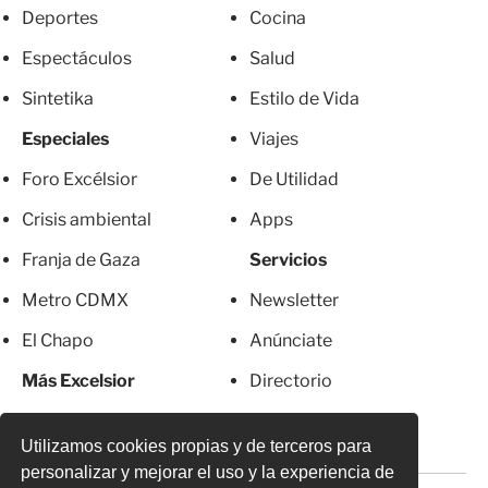
Deportes
Cocina
Espectáculos
Salud
Sintetika
Estilo de Vida
Especiales
Viajes
Foro Excélsior
De Utilidad
Crisis ambiental
Apps
Franja de Gaza
Servicios
Metro CDMX
Newsletter
El Chapo
Anúnciate
Más Excelsior
Directorio
Mujeres
Suscripciones
Utilizamos cookies propias y de terceros para
personalizar y mejorar el uso y la experiencia de